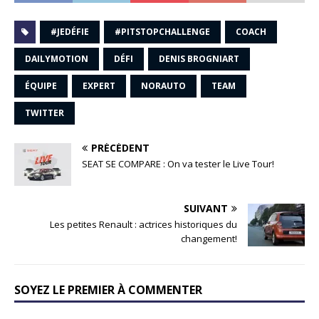
#JEDÉFIE
#PITSTOPCHALLENGE
COACH
DAILYMOTION
DÉFI
DENIS BROGNIART
ÉQUIPE
EXPERT
NORAUTO
TEAM
TWITTER
PRÉCÉDENT
SEAT SE COMPARE : On va tester le Live Tour!
SUIVANT
Les petites Renault : actrices historiques du
changement!
SOYEZ LE PREMIER À COMMENTER