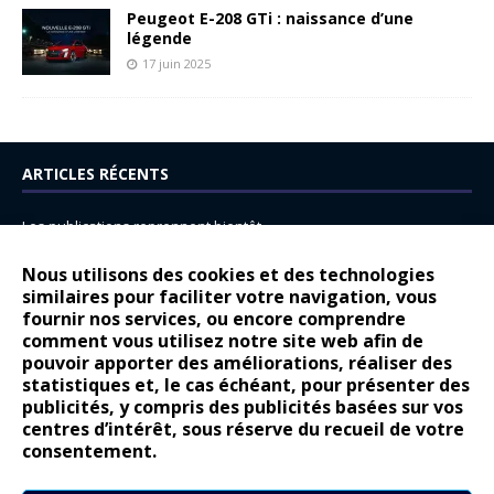
Peugeot E-208 GTi : naissance d’une
légende
17 juin 2025
ARTICLES RÉCENTS
Les publications reprennent bientôt…
DS N°8 : Oui, les français vont parfois trop loin.
Nous utilisons des cookies et des technologies
similaires pour faciliter votre navigation, vous
14 juillet : nouveau film de marque pour Citroën
fournir nos services, ou encore comprendre
Renault Espace : voyage, voyage…
comment vous utilisez notre site web afin de
pouvoir apporter des améliorations, réaliser des
Peugeot E-208 GTi : naissance d’une légende
statistiques et, le cas échéant, pour présenter des
publicités, y compris des publicités basées sur vos
COMMENTAIRES RÉCENTS
centres d’intérêt, sous réserve du recueil de votre
consentement.
Bernard Dardart
dans
Dacia Sandero : pour les gens vrais