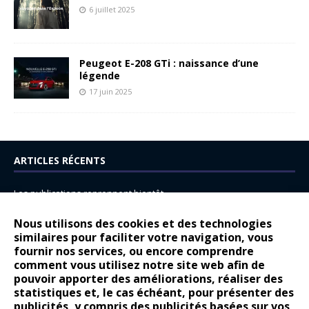
6 juillet 2025
Peugeot E-208 GTi : naissance d’une
légende
17 juin 2025
ARTICLES RÉCENTS
Les publications reprennent bientôt…
DS N°8 : Oui, les français vont parfois trop loin.
Nous utilisons des cookies et des technologies
14 juillet : nouveau film de marque pour Citroën
similaires pour faciliter votre navigation, vous
fournir nos services, ou encore comprendre
Renault Espace : voyage, voyage…
comment vous utilisez notre site web afin de
pouvoir apporter des améliorations, réaliser des
Peugeot E-208 GTi : naissance d’une légende
statistiques et, le cas échéant, pour présenter des
publicités, y compris des publicités basées sur vos