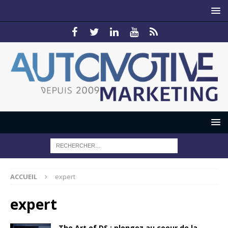
ACCUEIL
expert
expert
The Art of DS : plongez au coeur de la