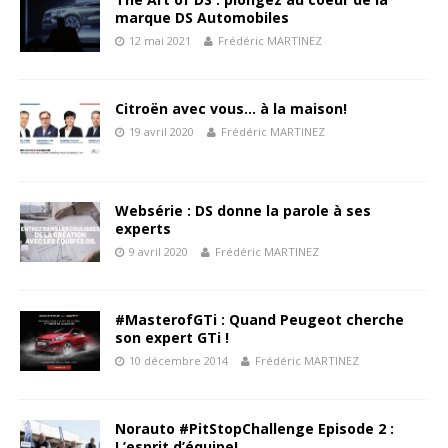
marque DS Automobiles
12 mai 2021
Frédéric MARTINEZ
Citroën avec vous… à la maison!
19 avril 2020
Frédéric MARTINEZ
Websérie : DS donne la parole à ses
experts
9 avril 2020
Frédéric MARTINEZ
#MasterofGTi : Quand Peugeot cherche
son expert GTi !
10 décembre 2014
Frédéric MARTINEZ
Norauto #PitStopChallenge Episode 2 :
L’esprit d’équipe!