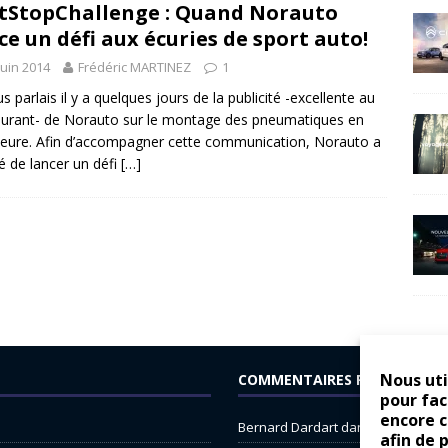
tStopChallenge : Quand Norauto
ce un défi aux écuries de sport auto!
juin 2014
Frédéric MARTINEZ
1
us parlais il y a quelques jours de la publicité -excellente au
rant- de Norauto sur le montage des pneumatiques en
eure. Afin d’accompagner cette communication, Norauto a
é de lancer un défi
[…]
Nous uti
COMMENTAIRES RÉCENTS
pour fac
encore 
Bernard Dardart
dans
Dacia Sande
afin de 