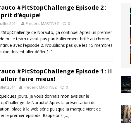
auto #PitStopChallenge Episode 2 :
sprit d’équipe!
juillet 2014
Frédéric MARTINEZ
0
itStopChallenge de Norauto, ça continue! Après un premier
de ou le team n’avait pas particulièrement brillé au chrono,
ntinue avec l’épisode 2. N’oublions pas que les 15 membres
équipe doivent aller défier
[…]
auto #PitStopChallenge Episode 1 : il
falloir faire mieux!
uillet 2014
Frédéric MARTINEZ
0
a quelques jours, je vous donnais mon avis sur le
topChallenge de Norauto! Après la présentation de
ration, place à la web série puisque la marque vient de
ler le premier épisode. Rappelons
[…]