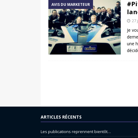
#Pi
AVIS DU MARKETEUR
lan
27 
Je vo
demeu
une h
décid
ARTICLES RÉCENTS
Les publications reprennent bientôt…