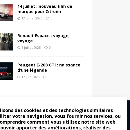
14 juillet : nouveau film de
marque pour Citroën
12 juillet 2025
0
Renault Espace : voyage,
voyage…
6 juillet 2025
0
Peugeot E-208 GTi : naissance
d’une légende
17 juin 2025
0
lisons des cookies et des technologies similaires
iliter votre navigation, vous fournir nos services, ou
comprendre comment vous utilisez notre site web
ro : pour les gens vrais
pouvoir apporter des améliorations, réaliser des