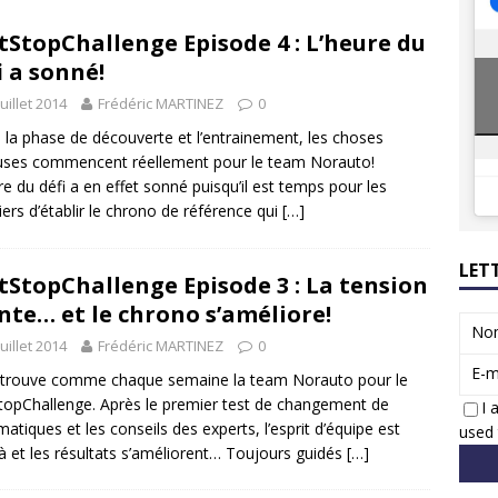
8 GTi : naissance d’une légende
ACTUS
tStopChallenge Episode 4 : L’heure du
 Honda dévoile un spot publicitaire… confiné!
ACTUS
i a sonné!
juillet 2014
Frédéric MARTINEZ
0
 la phase de découverte et l’entrainement, les choses
uses commencent réellement pour le team Norauto!
re du défi a en effet sonné puisqu’il est temps pour les
iers d’établir le chrono de référence qui
[…]
LET
tStopChallenge Episode 3 : La tension
te… et le chrono s’améliore!
No
juillet 2014
Frédéric MARTINEZ
0
E-m
trouve comme chaque semaine la team Norauto pour le
topChallenge. Après le premier test de changement de
I 
atiques et les conseils des experts, l’esprit d’équipe est
used 
là et les résultats s’améliorent… Toujours guidés
[…]