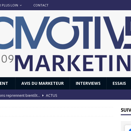
R PLUS LOIN
CONTACT
IENT
AVIS DU MARKETEUR
INTERVIEWS
ESSAIS
ions reprennent bientôt…
ACTUS
8 : Oui, les français vont parfois trop loin.
ACTUS
SUI
 : nouveau film de marque pour Citroën
AVIS DU MARKETEUR
ace : voyage, voyage…
ACTUS