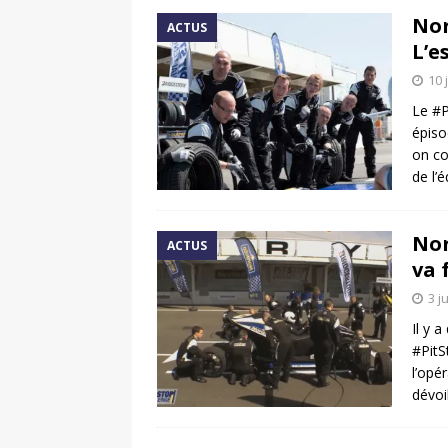
Nor
ACTUS
L’e
10 
Le #P
épiso
on co
de l’
Nor
ACTUS
va 
3 j
Il y 
#PitS
l’opé
dévoi