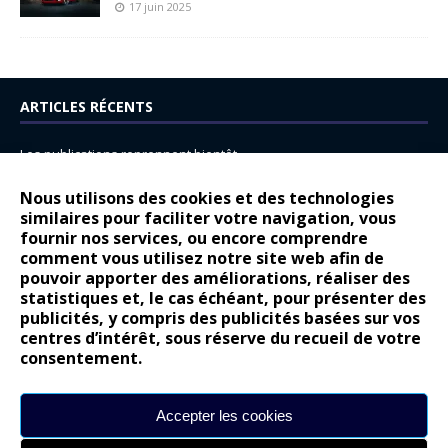
17 juin 2025
ARTICLES RÉCENTS
Les publications reprennent bientôt…
DS N°8 : Oui, les français vont parfois trop loin.
Nous utilisons des cookies et des technologies
14 juillet : nouveau film de marque pour Citroën
similaires pour faciliter votre navigation, vous
fournir nos services, ou encore comprendre
Renault Espace : voyage, voyage…
comment vous utilisez notre site web afin de
pouvoir apporter des améliorations, réaliser des
Peugeot E-208 GTi : naissance d’une légende
statistiques et, le cas échéant, pour présenter des
publicités, y compris des publicités basées sur vos
COMMENTAIRES RÉCENTS
centres d’intérêt, sous réserve du recueil de votre
consentement.
Bernard Dardart
dans
Dacia Sandero : pour les gens vrais
Gilly
dans
Citroën ë-C3 : la révolution a commencé
Accepter les cookies
gyo
dans
Alpine A290 : L’irrésistible attraction de la légèreté