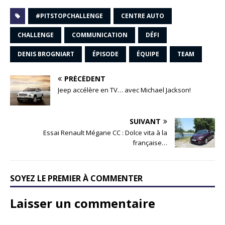
#PITSTOPCHALLENGE
CENTRE AUTO
CHALLENGE
COMMUNICATION
DÉFI
DENIS BROGNIART
ÉPISODE
ÉQUIPE
TEAM
PRÉCÉDENT
Jeep accélère en TV… avec Michael Jackson!
SUIVANT
Essai Renault Mégane CC : Dolce vita à la
française…
SOYEZ LE PREMIER À COMMENTER
Laisser un commentaire