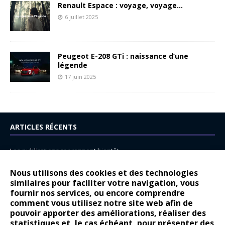
Renault Espace : voyage, voyage…
6 juillet 2025
Peugeot E-208 GTi : naissance d’une
légende
17 juin 2025
ARTICLES RÉCENTS
Les publications reprennent bientôt…
DS N°8 : Oui, les français vont parfois trop loin.
Nous utilisons des cookies et des technologies
14 juillet : nouveau film de marque pour Citroën
similaires pour faciliter votre navigation, vous
fournir nos services, ou encore comprendre
Renault Espace : voyage, voyage…
comment vous utilisez notre site web afin de
pouvoir apporter des améliorations, réaliser des
Peugeot E-208 GTi : naissance d’une légende
statistiques et, le cas échéant, pour présenter des