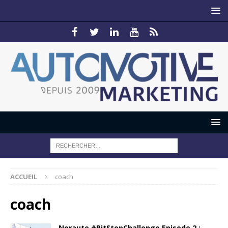
ACCUEIL
coach
coach
Norauto #PitStopChallenge Episode 2 :