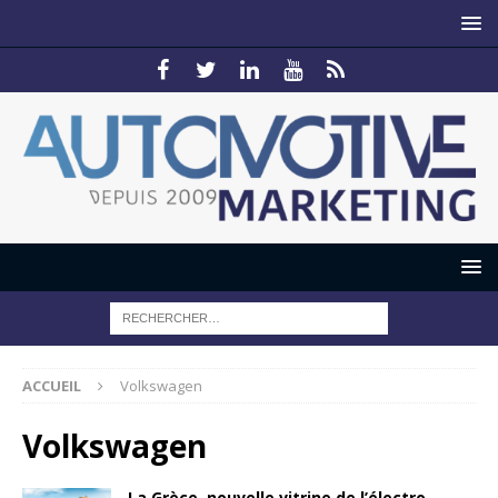
ACCUEIL
Volkswagen
Volkswagen
La Grèce, nouvelle vitrine de l’électro-