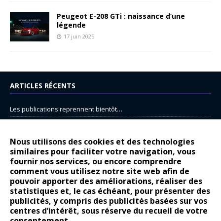
Peugeot E-208 GTi : naissance d’une
légende
17 juin 2025
ARTICLES RÉCENTS
Les publications reprennent bientôt…
DS N°8 : Oui, les français vont parfois trop loin.
14 juillet : nouveau film de marque pour Citroën
Nous utilisons des cookies et des technologies
similaires pour faciliter votre navigation, vous
Renault Espace : voyage, voyage…
fournir nos services, ou encore comprendre
Peugeot E-208 GTi : naissance d’une légende
comment vous utilisez notre site web afin de
pouvoir apporter des améliorations, réaliser des
statistiques et, le cas échéant, pour présenter des
COMMENTAIRES RÉCENTS
publicités, y compris des publicités basées sur vos
centres d’intérêt, sous réserve du recueil de votre
Bernard Dardart
dans
Dacia Sandero : pour les gens vrais
consentement.