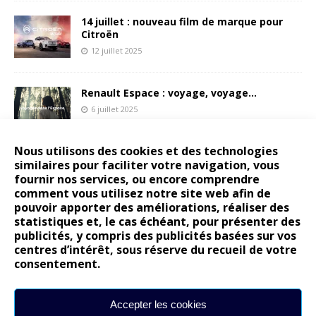
14 juillet : nouveau film de marque pour
Citroën
12 juillet 2025
Renault Espace : voyage, voyage…
6 juillet 2025
Nous utilisons des cookies et des technologies
similaires pour faciliter votre navigation, vous
Peugeot E-208 GTi : naissance d’une
légende
fournir nos services, ou encore comprendre
comment vous utilisez notre site web afin de
17 juin 2025
pouvoir apporter des améliorations, réaliser des
statistiques et, le cas échéant, pour présenter des
publicités, y compris des publicités basées sur vos
centres d’intérêt, sous réserve du recueil de votre
consentement.
ARTICLES RÉCENTS
Les publications reprennent bientôt…
Accepter les cookies