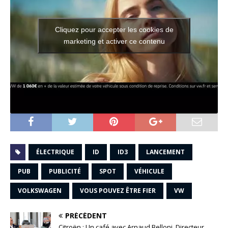
Cliquez pour accepter les cookies de
marketing et activer ce contenu
ÉLECTRIQUE
ID
ID3
LANCEMENT
PUB
PUBLICITÉ
SPOT
VÉHICULE
VOLKSWAGEN
VOUS POUVEZ ÊTRE FIER
VW
PRÉCÉDENT
Citroën : Un café avec Arnaud Belloni, Directeur