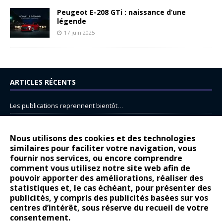
Peugeot E-208 GTi : naissance d’une
légende
17 juin 2025
ARTICLES RÉCENTS
Les publications reprennent bientôt…
DS N°8 : Oui, les français vont parfois trop loin.
14 juillet : nouveau film de marque pour Citroën
Nous utilisons des cookies et des technologies
similaires pour faciliter votre navigation, vous
Renault Espace : voyage, voyage…
fournir nos services, ou encore comprendre
comment vous utilisez notre site web afin de
Peugeot E-208 GTi : naissance d’une légende
pouvoir apporter des améliorations, réaliser des
statistiques et, le cas échéant, pour présenter des
COMMENTAIRES RÉCENTS
publicités, y compris des publicités basées sur vos
centres d’intérêt, sous réserve du recueil de votre
Bernard Dardart
dans
Dacia Sandero : pour les gens vrais
consentement.