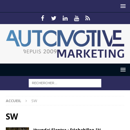
ACCUEIL
SW
SW
Hyundai Elantra : Déshabillez-là!