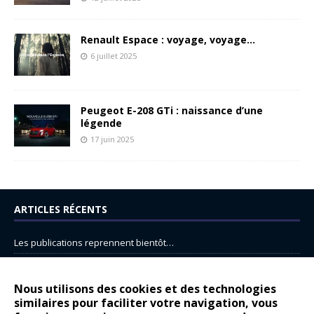
Renault Espace : voyage, voyage…
6 juillet 2025
Peugeot E-208 GTi : naissance d’une
légende
17 juin 2025
ARTICLES RÉCENTS
Les publications reprennent bientôt…
DS N°8 : Oui, les français vont parfois trop loin.
14 juillet : nouveau film de marque pour Citroën
Nous utilisons des cookies et des technologies
similaires pour faciliter votre navigation, vous
Renault Espace : voyage, voyage…