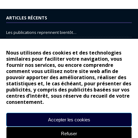
ARTICLES RÉCENTS
Les publications reprennent bientôt…
DS N°8 : Oui, les français vont parfois trop loin.
14 juillet : nouveau film de marque pour Citroën
Nous utilisons des cookies et des technologies
similaires pour faciliter votre navigation, vous
Renault Espace : voyage, voyage…
fournir nos services, ou encore comprendre
Peugeot E-208 GTi : naissance d’une légende
comment vous utilisez notre site web afin de
pouvoir apporter des améliorations, réaliser des
statistiques et, le cas échéant, pour présenter des
COMMENTAIRES RÉCENTS
publicités, y compris des publicités basées sur vos
centres d’intérêt, sous réserve du recueil de votre
Bernard Dardart
dans
Dacia Sandero : pour les gens vrais
consentement.
Gilly
dans
Citroën ë-C3 : la révolution a commencé
gyo
dans
Alpine A290 : L’irrésistible attraction de la légèreté
Accepter les cookies
leroy
dans
Lancia Ypsilon : naturellement envoûtante ?
Refuser
maria
dans
Nouvelle Opel Corsa : Yes of Corsa !