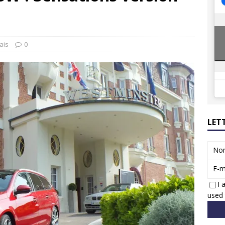
8 GTi : naissance d’une légende
ACTUS
 Honda dévoile un spot publicitaire… confiné!
ACTUS
ais
0
LET
No
E-m
I 
used 