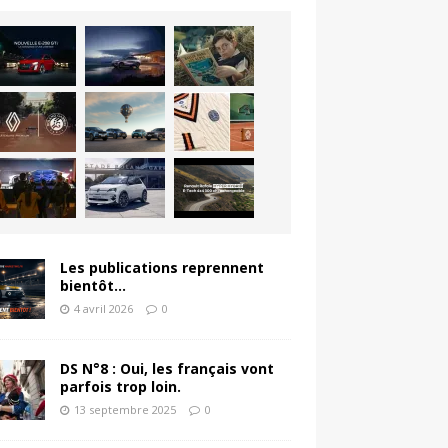
Les publications reprennent
bientôt…
4 avril 2026
0
DS N°8 : Oui, les français vont
parfois trop loin.
13 septembre 2025
0