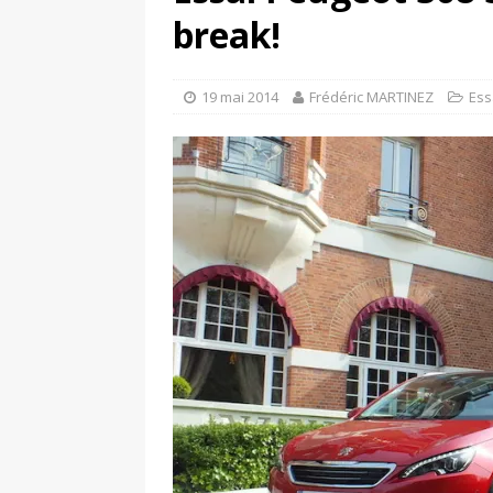
[ 17 juin 2025 ]
Peugeot E-20
break!
[ 11 avril 2020 ]
#StayHome :
19 mai 2014
Frédéric MARTINEZ
Ess