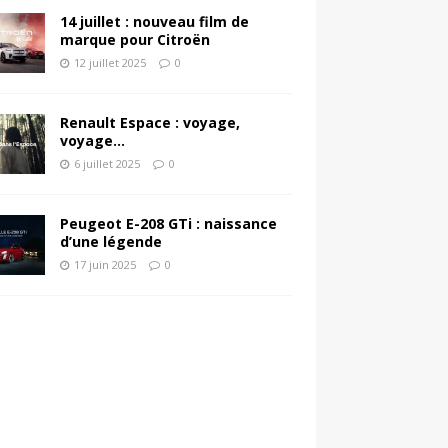
14 juillet : nouveau film de
marque pour Citroën
12 juillet 2025
0
Renault Espace : voyage,
voyage…
6 juillet 2025
0
Peugeot E-208 GTi : naissance
d’une légende
17 juin 2025
0