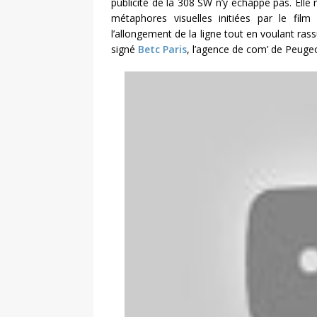
publicité de la 308 SW n’y échappe pas. Elle r
métaphores visuelles initiées par le fil
l’allongement de la ligne tout en voulant rass
signé
Betc Paris
, l’agence de com’ de Peugeo