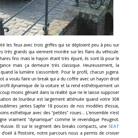
é les feux avec trois griffes qui se déploient peu à peu sur
 très grands qui viennent mordre sur les flans du véhicule.
res fins mais le hayon étant très épuré, ils sont là pour le
égance mais ça demeure très classique. Heureusement, la
uand la lumière s’assombrit. Pour le profil, chacun jugera.
t a voulu faire un break qui a du coffre avec un hayon droit
profil dynamique de la voiture et la rend esthétiquement un
coup moins gênant dans la réalité que ne le laisse supposer
nsation de lourdeur est largement atténuée quand votre 308
sublimes jantes Saphir 18 pouces de nos modèles d’essai,
 moins esthétique avec des “petites” roues… L’ensemble n’est
ligne vraiment “dynamique” comme le revendique Peugeot.
us réussie. Et sur le segment des breaks compacts, une
SEAT
n d’oeil à l’histoire, notre parcours nous a permis de croiser