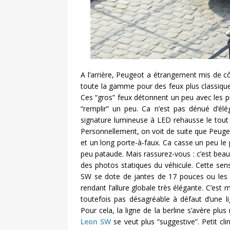
A l’arrière, Peugeot a étrangement mis de côt
toute la gamme pour des feux plus classiques
Ces “gros” feux détonnent un peu avec les pha
“remplir” un peu. Ca n’est pas dénué d’él
signature lumineuse à LED rehausse le tout q
Personnellement, on voit de suite que Peugeo
et un long porte-à-faux. Ca casse un peu le 
peu pataude. Mais rassurez-vous : c’est beau
des photos statiques du véhicule. Cette se
SW se dote de jantes de 17 pouces ou les 
rendant l’allure globale très élégante. C’est
toutefois pas désagréable à défaut d’une 
Pour cela, la ligne de la berline s’avère pl
Leon SW
se veut plus “suggestive”. Petit cli