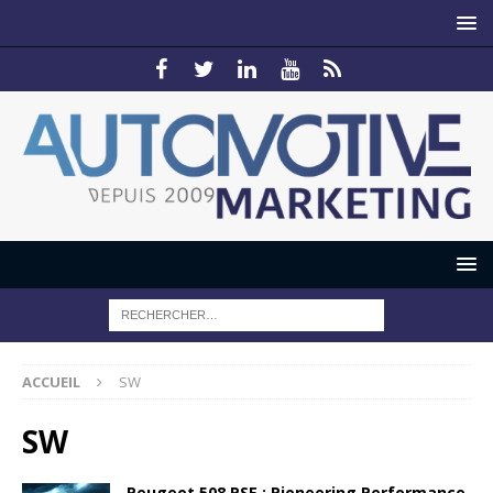
ACCUEIL
SW
SW
Peugeot 508 PSE : Pioneering Performance