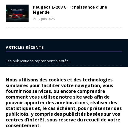
Peugeot E-208 GTi : naissance d’une
légende
17 juin 2025
ARTICLES RÉCENTS
Les publications reprennent bientôt…
DS N°8 : Oui, les français vont parfois trop loin.
14 juillet : nouveau film de marque pour Citroën
Nous utilisons des cookies et des technologies
similaires pour faciliter votre navigation, vous
Renault Espace : voyage, voyage…
fournir nos services, ou encore comprendre
comment vous utilisez notre site web afin de
Peugeot E-208 GTi : naissance d’une légende
pouvoir apporter des améliorations, réaliser des
statistiques et, le cas échéant, pour présenter des
COMMENTAIRES RÉCENTS
publicités, y compris des publicités basées sur vos
centres d’intérêt, sous réserve du recueil de votre
Bernard Dardart
dans
Dacia Sandero : pour les gens vrais
consentement.