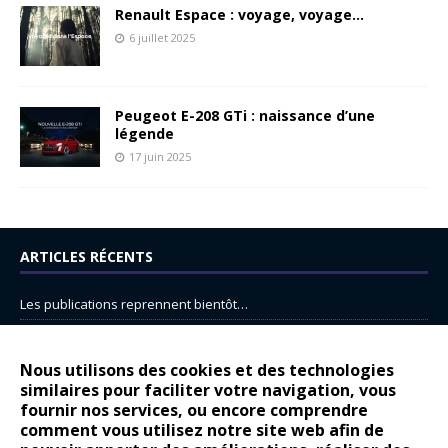
Renault Espace : voyage, voyage…
6 juillet 2025
Peugeot E-208 GTi : naissance d’une
légende
17 juin 2025
ARTICLES RÉCENTS
Les publications reprennent bientôt…
DS N°8 : Oui, les français vont parfois trop loin.
14 juillet : nouveau film de marque pour Citroën
Nous utilisons des cookies et des technologies
similaires pour faciliter votre navigation, vous
Renault Espace : voyage, voyage…
fournir nos services, ou encore comprendre
Peugeot E-208 GTi : naissance d’une légende
comment vous utilisez notre site web afin de