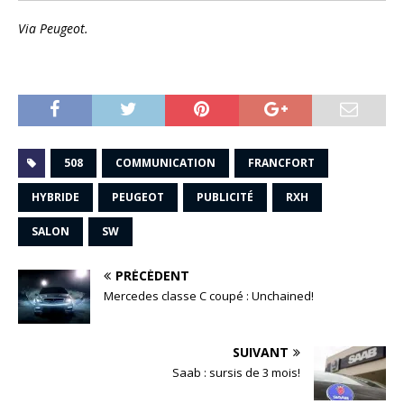
Via Peugeot.
508
COMMUNICATION
FRANCFORT
HYBRIDE
PEUGEOT
PUBLICITÉ
RXH
SALON
SW
PRÉCÉDENT
Mercedes classe C coupé : Unchained!
SUIVANT
Saab : sursis de 3 mois!