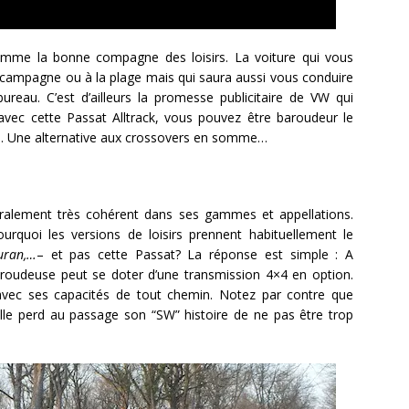
omme la bonne compagne des loisirs. La voiture qui vous
campagne ou à la plage mais qui saura aussi vous conduire
reau. C’est d’ailleurs la promesse publicitaire de VW qui
avec cette Passat Alltrack, vous pouvez être baroudeur le
e. Une alternative aux crossovers en somme…
ralement très cohérent dans ses gammes et appellations.
ourquoi les versions de loisirs prennent habituellement le
uran,…
– et pas cette Passat? La réponse est simple : A
baroudeuse peut se doter d’une transmission 4×4 en option.
avec ses capacités de tout chemin. Notez par contre que
elle perd au passage son “SW” histoire de ne pas être trop