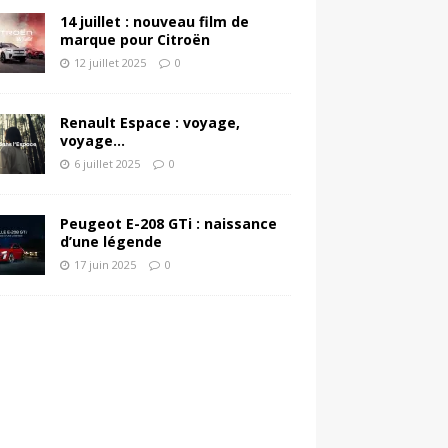
14 juillet : nouveau film de
marque pour Citroën
12 juillet 2025
0
Renault Espace : voyage,
voyage…
6 juillet 2025
0
Peugeot E-208 GTi : naissance
d’une légende
17 juin 2025
0