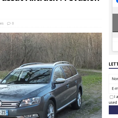
ions reprennent bientôt…
ACTUS
8 : Oui, les français vont parfois trop loin.
ACTUS
ais
0
LET
No
E-m
I 
used 