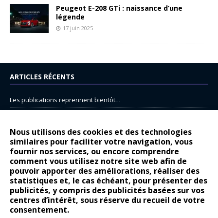
Peugeot E-208 GTi : naissance d’une
légende
17 juin 2025
ARTICLES RÉCENTS
Les publications reprennent bientôt…
DS N°8 : Oui, les français vont parfois trop loin.
14 juillet : nouveau film de marque pour Citroën
Nous utilisons des cookies et des technologies
similaires pour faciliter votre navigation, vous
Renault Espace : voyage, voyage…
fournir nos services, ou encore comprendre
comment vous utilisez notre site web afin de
Peugeot E-208 GTi : naissance d’une légende
pouvoir apporter des améliorations, réaliser des
statistiques et, le cas échéant, pour présenter des
COMMENTAIRES RÉCENTS
publicités, y compris des publicités basées sur vos
centres d’intérêt, sous réserve du recueil de votre
Bernard Dardart
dans
Dacia Sandero : pour les gens vrais
consentement.