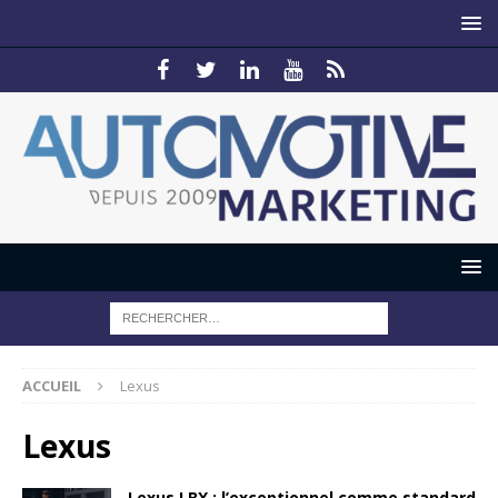
ACCUEIL
Lexus
Lexus
Lexus LBX : l’exceptionnel comme standard