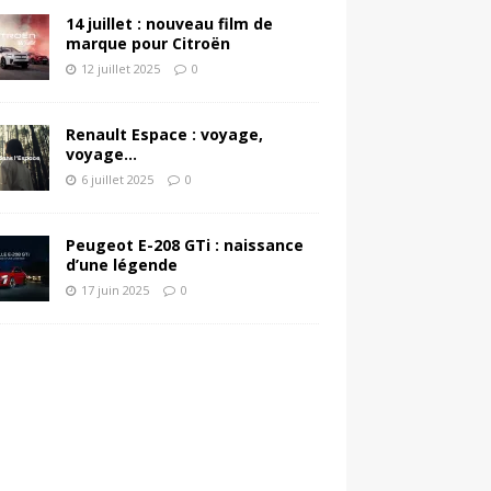
14 juillet : nouveau film de
marque pour Citroën
12 juillet 2025
0
Renault Espace : voyage,
voyage…
6 juillet 2025
0
Peugeot E-208 GTi : naissance
d’une légende
17 juin 2025
0