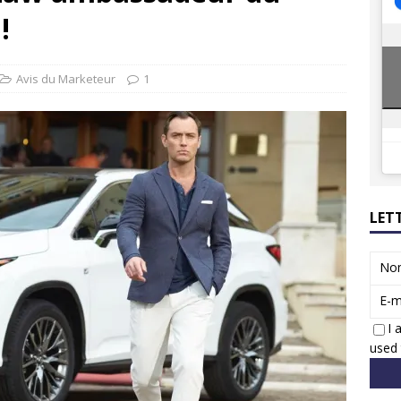
ions reprennent bientôt…
ACTUS
!
8 : Oui, les français vont parfois trop loin.
ACTUS
Avis du Marketeur
1
LET
No
E-m
I 
used 