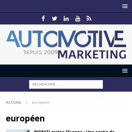
ACCUEIL
européen
européen
INFINITI quitte l’Europe : Une sortie de