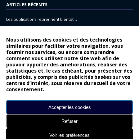
ARTICLES RÉCENTS
Les publications reprennent bientôt…
DS N°8 : Oui, les français vont parfois trop loin.
14 juillet : nouveau film de marque pour Citroën
Nous utilisons des cookies et des technologies
similaires pour faciliter votre navigation, vous
Renault Espace : voyage, voyage…
fournir nos services, ou encore comprendre
Peugeot E-208 GTi : naissance d’une légende
comment vous utilisez notre site web afin de
pouvoir apporter des améliorations, réaliser des
statistiques et, le cas échéant, pour présenter des
COMMENTAIRES RÉCENTS
publicités, y compris des publicités basées sur vos
centres d’intérêt, sous réserve du recueil de votre
Bernard Dardart
dans
Dacia Sandero : pour les gens vrais
consentement.
Gilly
dans
Citroën ë-C3 : la révolution a commencé
gyo
dans
Alpine A290 : L’irrésistible attraction de la légèreté
Accepter les cookies
leroy
dans
Lancia Ypsilon : naturellement envoûtante ?
Refuser
maria
dans
Nouvelle Opel Corsa : Yes of Corsa !
Voir les préférences