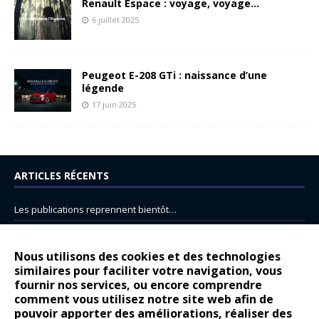
Renault Espace : voyage, voyage…
6 juillet 2025
Peugeot E-208 GTi : naissance d’une
légende
17 juin 2025
ARTICLES RÉCENTS
Les publications reprennent bientôt…
DS N°8 : Oui, les français vont parfois trop loin.
14 juillet : nouveau film de marque pour Citroën
Nous utilisons des cookies et des technologies
similaires pour faciliter votre navigation, vous
Renault Espace : voyage, voyage…
fournir nos services, ou encore comprendre
Peugeot E-208 GTi : naissance d’une légende
comment vous utilisez notre site web afin de
pouvoir apporter des améliorations, réaliser des