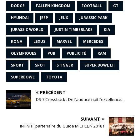
DODGE
FALLEN KINGDOM
FOOTBALL
GT
HYUNDAI
JEEP
JEUX
JURASSIC PARK
JURASSIC WORLD
JUSTIN TIMBERLAKE
KIA
KONA
LEXUS
MARVEL
MERCEDES
OLYMPIQUES
PUB
PUBLICITÉ
RAM
SPORT
SPOT
STINGER
SUPER BOWL LII
SUPERBOWL
TOYOTA
PRÉCÉDENT
DS 7 Crossback : De l’audace naît l’excellence…
SUIVANT
INFINITI, partenaire du Guide MICHELIN 2018 !