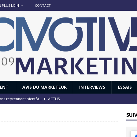
R PLUS LOIN
CONTACT
IENT
AVIS DU MARKETEUR
INTERVIEWS
ESSAIS
ions reprennent bientôt…
ACTUS
8 : Oui, les français vont parfois trop loin.
ACTUS
SUI
 : nouveau film de marque pour Citroën
AVIS DU MARKETEUR
ace : voyage, voyage…
ACTUS