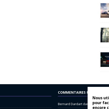
COMMENTAIRES RÉCENTS
Nous uti
pour fac
Bernard Dardart
dans
Dacia Sande
encore 