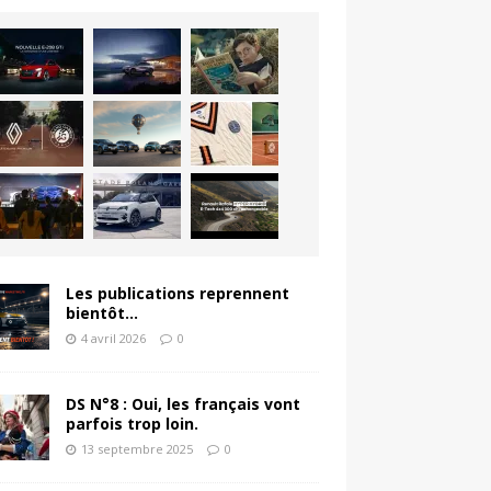
Les publications reprennent
bientôt…
4 avril 2026
0
DS N°8 : Oui, les français vont
parfois trop loin.
13 septembre 2025
0