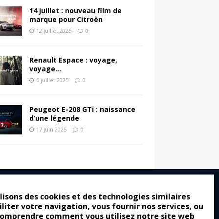
14 juillet : nouveau film de
marque pour Citroën
12 juillet 2025
0
Renault Espace : voyage,
voyage…
6 juillet 2025
0
Peugeot E-208 GTi : naissance
d’une légende
17 juin 2025
0
lisons des cookies et des technologies similaires
iliter votre navigation, vous fournir nos services, ou
ro : pour les gens vrais
comprendre comment vous utilisez notre site web