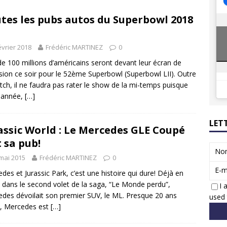
8 GTi : naissance d’une légende
ACTUS
tes les pubs autos du Superbowl 2018
 Honda dévoile un spot publicitaire… confiné!
ACTUS
évrier 2018
Frédéric MARTINEZ
0
de 100 millions d’américains seront devant leur écran de
ision ce soir pour le 52ème Superbowl (Superbowl LII). Outre
tch, il ne faudra pas rater le show de la mi-temps puisque
 année,
[…]
LET
assic World : Le Mercedes GLE Coupé
t sa pub!
No
mai 2015
Frédéric MARTINEZ
0
E-m
des et Jurassic Park, c’est une histoire qui dure! Déjà en
 dans le second volet de la saga, “Le Monde perdu”,
I 
des dévoilait son premier SUV, le ML. Presque 20 ans
used 
, Mercedes est
[…]