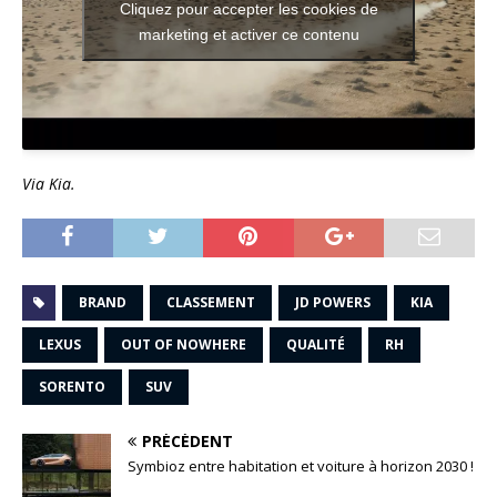
Cliquez pour accepter les cookies de
marketing et activer ce contenu
Via Kia.
BRAND
CLASSEMENT
JD POWERS
KIA
LEXUS
OUT OF NOWHERE
QUALITÉ
RH
SORENTO
SUV
PRÉCÉDENT
Symbioz entre habitation et voiture à horizon 2030 !