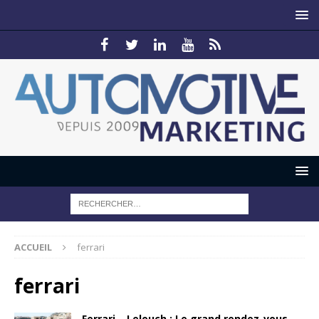
ACCUEIL
ferrari
ferrari
Ferrari – Lelouch : Le grand rendez-vous…