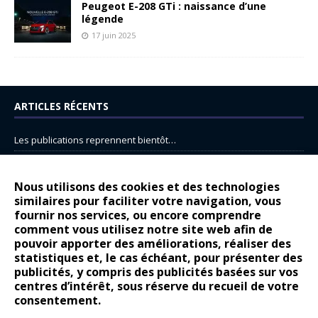
Peugeot E-208 GTi : naissance d’une
légende
17 juin 2025
ARTICLES RÉCENTS
Les publications reprennent bientôt…
DS N°8 : Oui, les français vont parfois trop loin.
14 juillet : nouveau film de marque pour Citroën
Nous utilisons des cookies et des technologies
similaires pour faciliter votre navigation, vous
Renault Espace : voyage, voyage…
fournir nos services, ou encore comprendre
comment vous utilisez notre site web afin de
Peugeot E-208 GTi : naissance d’une légende
pouvoir apporter des améliorations, réaliser des
statistiques et, le cas échéant, pour présenter des
COMMENTAIRES RÉCENTS
publicités, y compris des publicités basées sur vos
centres d’intérêt, sous réserve du recueil de votre
Bernard Dardart
dans
Dacia Sandero : pour les gens vrais
consentement.
Gilly
dans
Citroën ë-C3 : la révolution a commencé