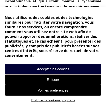
incontournable et qui surtout, montre le dynamisme
retrouvé des constructeurs sur le marché européen.
Allez, la reprise, on y croit!
Nous utilisons des cookies et des technologies
similaires pour faciliter votre navigation, vous
fournir nos services, ou encore comprendre
comment vous utilisez notre site web afin de
pouvoir apporter des améliorations, réaliser des
#SIAG
2015
20V20
85ÈME
statistiques et, le cas échéant, pour présenter des
publicités, y compris des publicités basées sur vos
AUTOMOBILE
AVIS DU MARKETEUR
CITROËN
centres d’intérêt, sous réserve du recueil de votre
consentement.
DS
ÉDITION
FERRARI
FORME
GIMS
GROUPE
GT LINE
HURRACAN
MARCHÉ
Accepter les cookies
NOUVEAUTÉS
PASSAT
PEUGEOT
PORSCHE
Refuser
PRÉPARATEUR
RENAULT
SALON
Voir les préférences
SALON DE GENÈVE
SEAT
SKODA
SUPERB
VOITURE DE L'ANNÉE
VOLKSWAGEN
VOLVO
Politique de cookies
A propos de