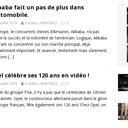
baba fait un pas de plus dans
utomobile.
juillet 2019
Frédéric MARTINEZ
0
rope, le concurrent chinois d’Amazon, Alibaba, n’a pas
e le succès et la notoriété de l’américain. Logique, Alibaba
rant se concentrer sur son marché principal, déjà
samment important. Et avancer, lentement mais sûrement,
pions
[…]
l célèbre ses 120 ans en vidéo !
juillet 2019
Frédéric MARTINEZ
0
in du groupe PSA, il n’y a pas que le centenaire de Citroën
 année. Opel, le constructeur allemand passé dans le giron
oupe français, fête également ses 120 ans! Chez Opel, on