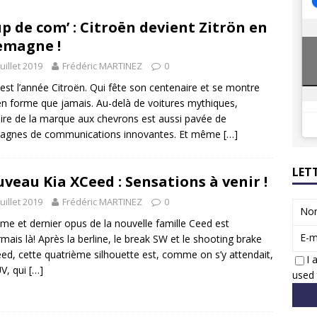
8 GTi : naissance d’une légende
ACTUS
p de com’ : Citroën devient Zitrön en
 Honda dévoile un spot publicitaire… confiné!
ACTUS
emagne !
juillet 2019
Frédéric MARTINEZ
0
est l’année Citroën. Qui fête son centenaire et se montre
en forme que jamais. Au-delà de voitures mythiques,
toire de la marque aux chevrons est aussi pavée de
agnes de communications innovantes. Et même
[…]
LET
veau Kia XCeed : Sensations à venir !
juillet 2019
Frédéric MARTINEZ
0
No
me et dernier opus de la nouvelle famille Ceed est
E-m
mais là! Après la berline, le break SW et le shooting brake
ed, cette quatrième silhouette est, comme on s’y attendait,
I 
V, qui
[…]
used 