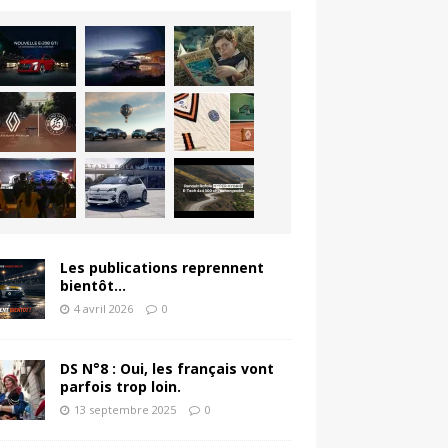
Les publications reprennent
bientôt…
4 avril 2026
0
DS N°8 : Oui, les français vont
parfois trop loin.
13 septembre 2025
0