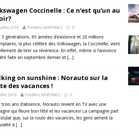
kswagen Coccinelle : Ce n’est qu’un au
oir?
juillet 2019
Frédéric MARTINEZ
0
 3 générations, 65 années d’existence et 20 millions
mplaires, la plus célèbre des Volkswagen, la Coccinelle, vient
iellement de tirer sa révérence. En effet, même si l’annonce
 été faite en septembre dernier et
[…]
king on sunshine : Norauto sur la
te des vacances !
uillet 2019
Frédéric MARTINEZ
0
 trois ans d’absence, Norauto revient en TV avec une
gne qui fleure bon l’été et les vacances! La campagne part
stulat que, sur la route des vacances, les gens aiment la
vialité à
[…]