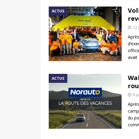
Vol
ACTUS
rev
12 
Après
d’exe
offic
avait
Wal
ACTUS
rou
9 j
Après
campa
du po
convi