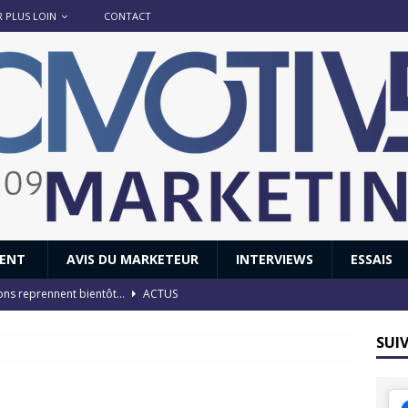
R PLUS LOIN
CONTACT
IENT
AVIS DU MARKETEUR
INTERVIEWS
ESSAIS
ions reprennent bientôt…
ACTUS
8 : Oui, les français vont parfois trop loin.
ACTUS
SUI
 : nouveau film de marque pour Citroën
AVIS DU MARKETEUR
ace : voyage, voyage…
ACTUS