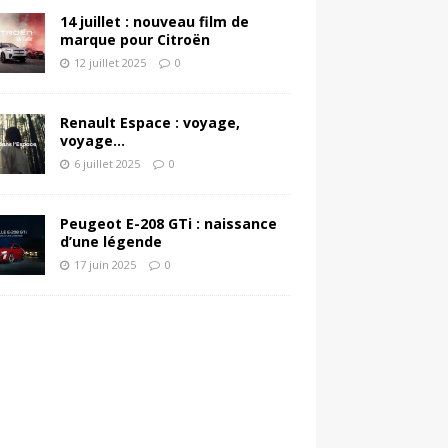
14 juillet : nouveau film de
marque pour Citroën
12 juillet 2025
0
Renault Espace : voyage,
voyage…
6 juillet 2025
0
Peugeot E-208 GTi : naissance
d’une légende
17 juin 2025
0