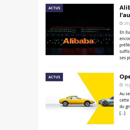
Ali
ACTUS
l’a
29 
En Eu
encor
préfé
suffi
ses 
Ope
ACTUS
16 
Au se
cette
du gr
[…]