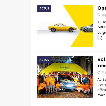
Ope
ACTUS
16 
Au se
cette
du gr
[…]
Vol
ACTUS
rev
12 
Après
d’exe
offic
avait