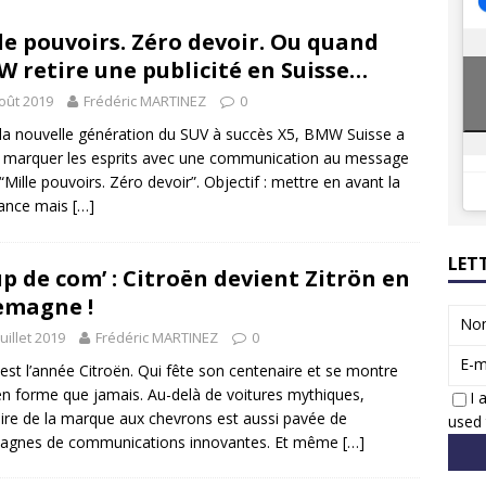
8 GTi : naissance d’une légende
ACTUS
le pouvoirs. Zéro devoir. Ou quand
 Honda dévoile un spot publicitaire… confiné!
ACTUS
 retire une publicité en Suisse…
oût 2019
Frédéric MARTINEZ
0
la nouvelle génération du SUV à succès X5, BMW Suisse a
 marquer les esprits avec une communication au message
: “Mille pouvoirs. Zéro devoir”. Objectif : mettre en avant la
sance mais
[…]
LET
p de com’ : Citroën devient Zitrön en
emagne !
No
juillet 2019
Frédéric MARTINEZ
0
E-m
est l’année Citroën. Qui fête son centenaire et se montre
en forme que jamais. Au-delà de voitures mythiques,
I 
toire de la marque aux chevrons est aussi pavée de
used 
agnes de communications innovantes. Et même
[…]