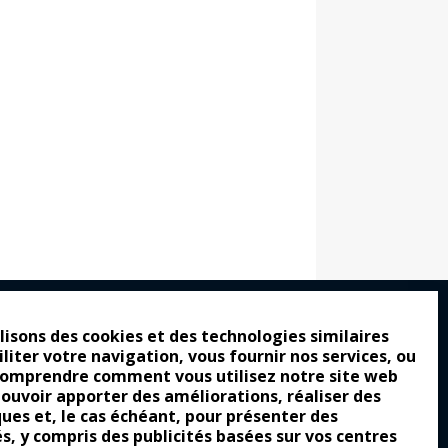
lisons des cookies et des technologies similaires
iliter votre navigation, vous fournir nos services, ou
ro : pour les gens vrais
comprendre comment vous utilisez notre site web
tion a commencé
pouvoir apporter des améliorations, réaliser des
ques et, le cas échéant, pour présenter des
e attraction de la légèreté
és, y compris des publicités basées sur vos centres