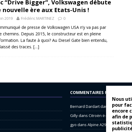
c “Drive Bigger”, Volkswagen débute
 nouvelle ère aux Etats-Unis !
uin 2019
Frédéric MARTINEZ
0
mmuniqué de presse de Volkswagen USA n’y va pas par
e chemins. Depuis 2015, le constructeur est en pleine
formation. La faute à quoi? Au Diesel Gate bien entendu,
 laissé des traces.
[…]
COMMENTAIRES RÉCENTS
Nous uti
pour fac
Bernard Dardart
dans
Dacia Sande
encore 
Gilly
dans
Citroën ë-C3 : la révolu
afin de 
statisti
gyo
dans
Alpine A290 : L’irrésistibl
publicit