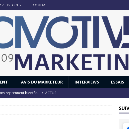
R PLUS LOIN
CONTACT
IENT
AVIS DU MARKETEUR
INTERVIEWS
ESSAIS
ions reprennent bientôt…
ACTUS
8 : Oui, les français vont parfois trop loin.
ACTUS
SUI
 : nouveau film de marque pour Citroën
AVIS DU MARKETEUR
ace : voyage, voyage…
ACTUS