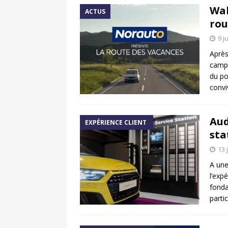
Wal
ACTUS
rou
9 j
Après
campa
du po
convi
Aud
EXPÉRIENCE CLIENT
sta
13 
A une
l’exp
fonda
parti