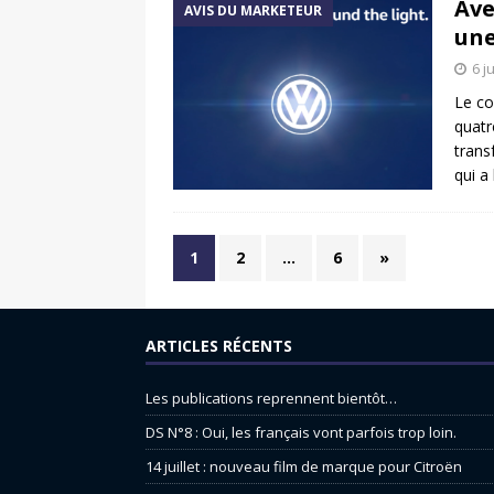
Ave
AVIS DU MARKETEUR
une
6 j
Le co
quatr
trans
qui a
1
2
…
6
»
ARTICLES RÉCENTS
Les publications reprennent bientôt…
DS N°8 : Oui, les français vont parfois trop loin.
14 juillet : nouveau film de marque pour Citroën