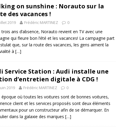
king on sunshine : Norauto sur la
te des vacances !
uillet 2019
Frédéric MARTINEZ
0
 trois ans d’absence, Norauto revient en TV avec une
gne qui fleure bon l’été et les vacances! La campagne part
stulat que, sur la route des vacances, les gens aiment la
vialité à
[…]
i Service Station : Audi installe une
tion d’entretien digitale à CDG !
juin 2019
Frédéric MARTINEZ
0
 époque où toutes les voitures sont de bonnes voitures,
érience client et les services proposés sont deux éléments
mentaux pour un constructeur afin de se démarquer. En
culier dans la galaxie des marques
[…]