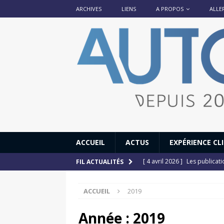
ARCHIVES
LIENS
A PROPOS
ALLE
ACCUEIL
ACTUS
EXPÉRIENCE CL
[ 4 avril 2026 ]
Les publicat
FIL ACTUALITÉS
[ 13 septembre 2025 ]
DS N°
ACCUEIL
2019
[ 12 juillet 2025 ]
14 juillet
[ 6 juillet 2025 ]
Renault Esp
Année :
2019