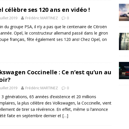
l célèbre ses 120 ans en vidéo !
juillet 2019
Frédéric MARTINEZ
0
in du groupe PSA, il n’y a pas que le centenaire de Citroën
 année. Opel, le constructeur allemand passé dans le giron
oupe français, fête également ses 120 ans! Chez Opel, on
kswagen Coccinelle : Ce n’est qu’un au
oir?
juillet 2019
Frédéric MARTINEZ
0
 3 générations, 65 années d’existence et 20 millions
mplaires, la plus célèbre des Volkswagen, la Coccinelle, vient
iellement de tirer sa révérence. En effet, même si l’annonce
 été faite en septembre dernier et
[…]