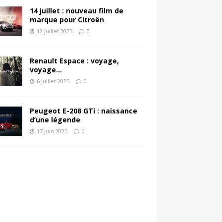
14 juillet : nouveau film de
marque pour Citroën
12 juillet 2025
0
Renault Espace : voyage,
voyage…
6 juillet 2025
0
Peugeot E-208 GTi : naissance
d’une légende
17 juin 2025
0