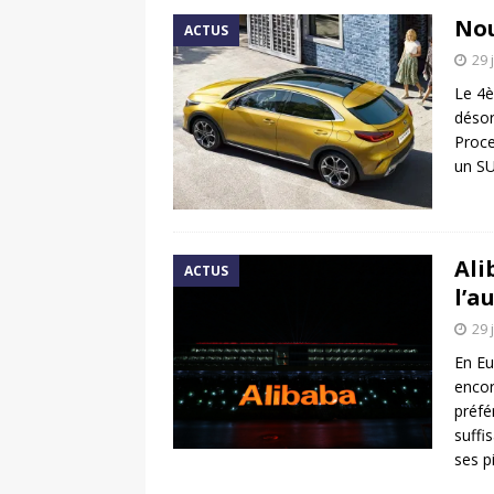
Nou
ACTUS
29 
Le 4è
désor
Proce
un SU
Ali
ACTUS
l’a
29 
En Eu
encor
préfé
suffi
ses 