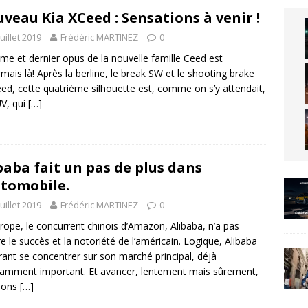
veau Kia XCeed : Sensations à venir !
juillet 2019
Frédéric MARTINEZ
0
me et dernier opus de la nouvelle famille Ceed est
mais là! Après la berline, le break SW et le shooting brake
ed, cette quatrième silhouette est, comme on s’y attendait,
V, qui
[…]
baba fait un pas de plus dans
utomobile.
juillet 2019
Frédéric MARTINEZ
0
rope, le concurrent chinois d’Amazon, Alibaba, n’a pas
e le succès et la notoriété de l’américain. Logique, Alibaba
rant se concentrer sur son marché principal, déjà
samment important. Et avancer, lentement mais sûrement,
pions
[…]