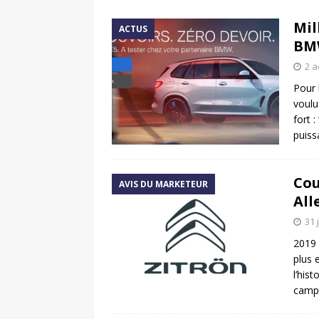
[ 17 juin 2025 ]
Peugeot E-20
Mil
ACTUS
[ 11 avril 2020 ]
#StayHome :
BMW
2 a
Pour 
voulu
fort 
puis
Cou
AVIS DU MARKETEUR
All
31 
2019 
plus 
l’his
camp