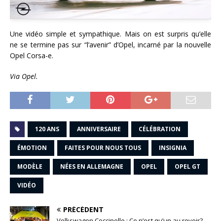
Une vidéo simple et sympathique. Mais on est surpris qu’elle
ne se termine pas sur “l’avenir” d’Opel, incarné par la nouvelle
Opel Corsa-e.
Via Opel.
120 ANS
ANNIVERSAIRE
CÉLÉBRATION
ÉMOTION
FAITES POUR NOUS TOUS
INSIGNIA
MODÈLE
NÉES EN ALLEMAGNE
OPEL
OPEL GT
VIDÉO
PRÉCÉDENT
Volkswagen Coccinelle : Ce n’est qu’un au revoir?