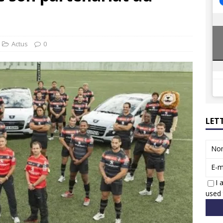
8 GTi : naissance d’une légende
ACTUS
 Honda dévoile un spot publicitaire… confiné!
ACTUS
Actus
0
LET
No
E-m
I 
used 