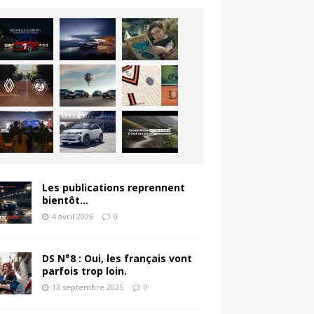
Les publications reprennent
bientôt…
4 avril 2026
0
DS N°8 : Oui, les français vont
parfois trop loin.
13 septembre 2025
0