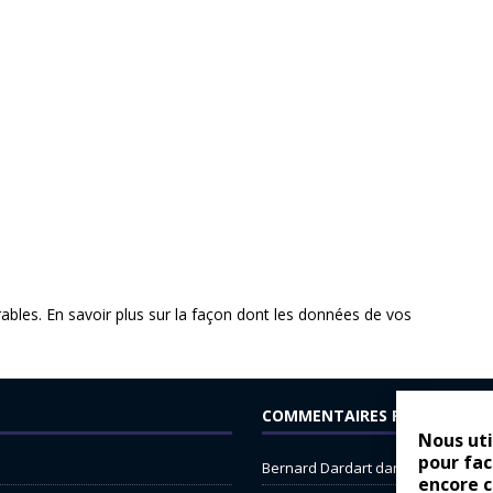
rables.
En savoir plus sur la façon dont les données de vos
COMMENTAIRES RÉCENTS
Nous uti
pour fac
Bernard Dardart
dans
Dacia Sande
encore 