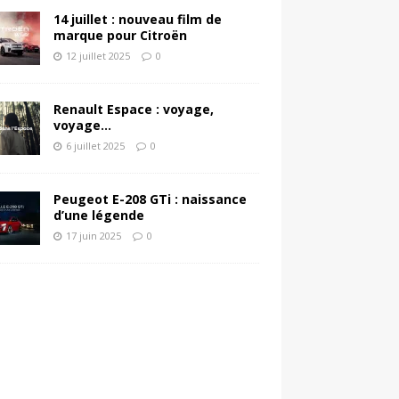
14 juillet : nouveau film de
marque pour Citroën
12 juillet 2025
0
Renault Espace : voyage,
voyage…
6 juillet 2025
0
Peugeot E-208 GTi : naissance
d’une légende
17 juin 2025
0