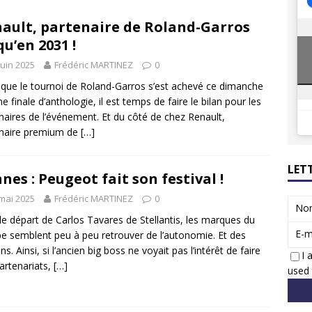
8 GTi : naissance d’une légende
ACTUS
ault, partenaire de Roland-Garros
 Honda dévoile un spot publicitaire… confiné!
ACTUS
qu’en 2031 !
juin 2025
Frédéric MARTINEZ
0
 que le tournoi de Roland-Garros s’est achevé ce dimanche
ne finale d’anthologie, il est temps de faire le bilan pour les
naires de l’événement. Et du côté de chez Renault,
enaire premium de
[…]
LET
nes : Peugeot fait son festival !
mai 2025
Frédéric MARTINEZ
0
No
le départ de Carlos Tavares de Stellantis, les marques du
E-m
e semblent peu à peu retrouver de l’autonomie. Et des
s. Ainsi, si l’ancien big boss ne voyait pas l’intérêt de faire
I 
artenariats,
[…]
used 