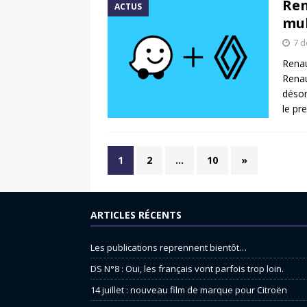
Ren
ACTUS
mu
7 
Renau
Renau
désor
le pr
1
2
…
10
»
ARTICLES RÉCENTS
Les publications reprennent bientôt…
DS N°8 : Oui, les français vont parfois trop loin.
14 juillet : nouveau film de marque pour Citroën