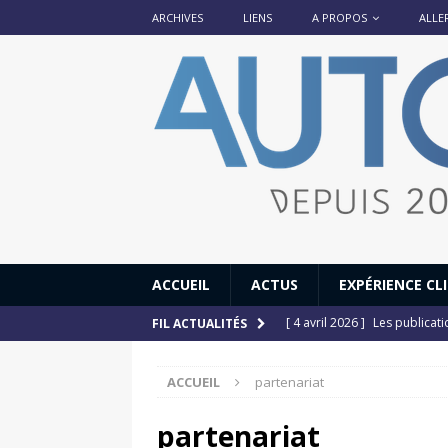
ARCHIVES
LIENS
A PROPOS
ALLE
ACCUEIL
ACTUS
EXPÉRIENCE CL
[ 4 avril 2026 ]
Les publicat
FIL ACTUALITÉS
[ 13 septembre 2025 ]
DS N°
ACCUEIL
partenariat
[ 12 juillet 2025 ]
14 juillet
[ 6 juillet 2025 ]
Renault Esp
partenariat