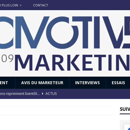
R PLUS LOIN
CONTACT
IENT
AVIS DU MARKETEUR
INTERVIEWS
ESSAIS
ions reprennent bientôt…
ACTUS
8 : Oui, les français vont parfois trop loin.
ACTUS
SUI
 : nouveau film de marque pour Citroën
AVIS DU MARKETEUR
ace : voyage, voyage…
ACTUS