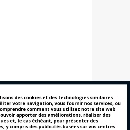
lisons des cookies et des technologies similaires
iliter votre navigation, vous fournir nos services, ou
ro : pour les gens vrais
comprendre comment vous utilisez notre site web
tion a commencé
pouvoir apporter des améliorations, réaliser des
ques et, le cas échéant, pour présenter des
e attraction de la légèreté
és, y compris des publicités basées sur vos centres