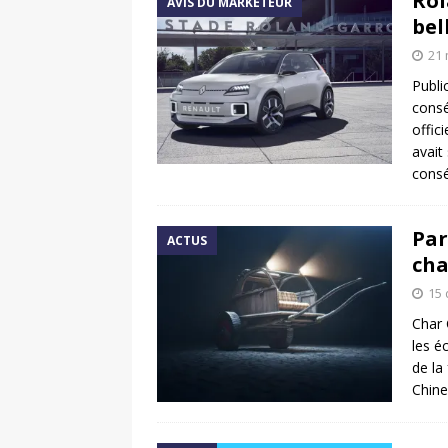
Rol
AVIS DU MARKETEUR
bel
21 
Publi
consé
offic
avait
cons
Par
ACTUS
cha
15
Char 
les é
de la
Chine