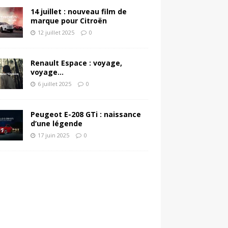
14 juillet : nouveau film de
marque pour Citroën
12 juillet 2025
0
Renault Espace : voyage,
voyage…
6 juillet 2025
0
Peugeot E-208 GTi : naissance
d’une légende
17 juin 2025
0