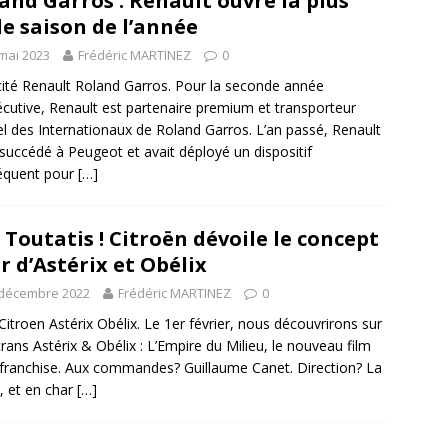
and Garros : Renault ouvre la plus
le saison de l’année
mai 2023
Frédéric MARTINEZ
0
cité Renault Roland Garros. Pour la seconde année
cutive, Renault est partenaire premium et transporteur
iel des Internationaux de Roland Garros. L’an passé, Renault
 succédé à Peugeot et avait déployé un dispositif
équent pour
[…]
 Toutatis ! Citroën dévoile le concept
r d’Astérix et Obélix
 décembre 2022
Frédéric MARTINEZ
0
Citroen Astérix Obélix. Le 1er février, nous découvrirons sur
crans Astérix & Obélix : L’Empire du Milieu, le nouveau film
 franchise. Aux commandes? Guillaume Canet. Direction? La
, et en char
[…]