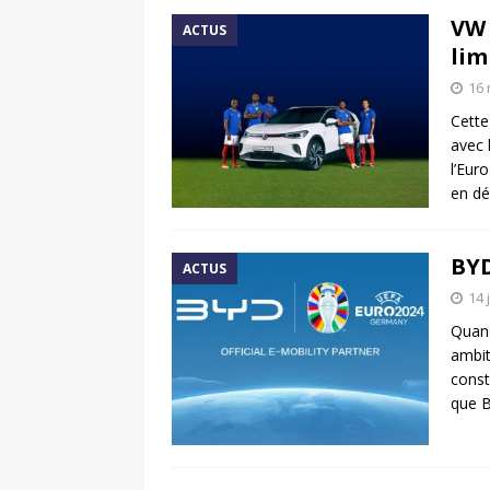
VW 
ACTUS
lim
16 
Cette
avec 
l’Eur
en dé
BYD
ACTUS
14 
Quand
ambit
const
que 