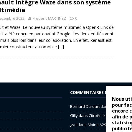
ault intègre Waze dans son système
ltimédia
décembre 2022
Frédéric MARTINEZ
0
lt et Waze. Le nouveau système multimédia OpenR Link de
lt a été conçu en partenariat Google. Les deux entités vont
mais plus loin dans leur collaboration. En effet, Renault est
emier constructeur automobile
[…]
COMMENTAIRES RÉCENTS
Nous uti
pour fac
Bernard Dardart
dans
Dacia Sande
encore 
Gilly
dans
Citroën ë-C3 : la révolu
afin de 
statisti
gyo
dans
Alpine A290 : L’irrésistibl
publicit