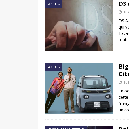
DS 
ACTUS
18
DS Au
qui v
Tavar
toute
Big
ACTUS
Cit
10 
En oc
cette
franç
un co