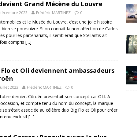
devient Grand Mécène du Louvre
 décembre 2023
Frédéric MARTINEZ
0
tomobiles et le Musée du Louvre, c’est une jolie histoire
a bien se poursuivre. Si on connait la non affection de Carlos
ès pour les partenariats, il semblerait que Stellantis ait
fois compris
[…]
 Flo et Oli deviennent ambassadeurs
roën
juillet 2023
Frédéric MARTINEZ
0
tobre dernier, Citroën présentait son concept-car OLI. A
 occasion, et compte tenu du nom du concept, la marque
aise s’était associée au célèbre duo Big Flo et Oli pour créer
ntenu exclusif
[…]