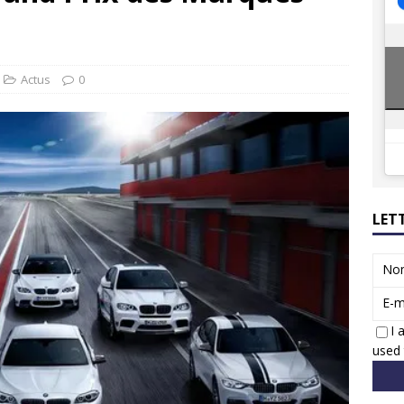
8 GTi : naissance d’une légende
ACTUS
 Honda dévoile un spot publicitaire… confiné!
ACTUS
Actus
0
LET
No
E-m
I 
used 