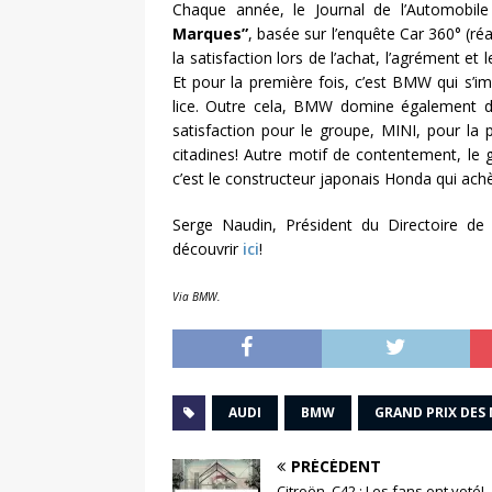
Chaque année, le Journal de l’Automobile 
Marques”
, basée sur l’enquête Car 360° (ré
la satisfaction lors de l’achat, l’agrément et l
Et pour la première fois, c’est BMW qui s’
lice. Outre cela, BMW domine également d
satisfaction pour le groupe, MINI, pour la 
citadines! Autre motif de contentement, le 
c’est le constructeur japonais Honda qui ach
Serge Naudin, Président du Directoire d
découvrir
ici
!
Via BMW.
AUDI
BMW
GRAND PRIX DES
PRÉCÉDENT
Citroën_C42 : Les fans ont voté!