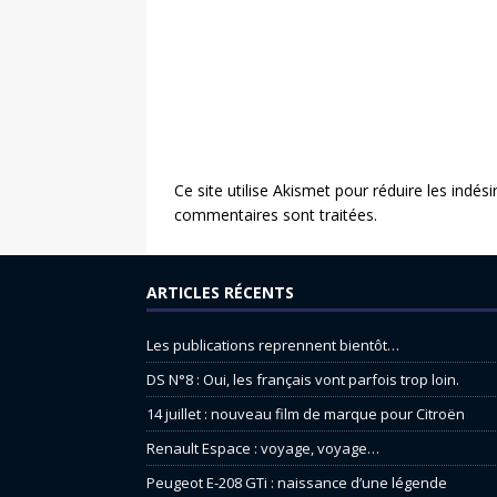
Ce site utilise Akismet pour réduire les indési
commentaires sont traitées
.
ARTICLES RÉCENTS
Les publications reprennent bientôt…
DS N°8 : Oui, les français vont parfois trop loin.
14 juillet : nouveau film de marque pour Citroën
Renault Espace : voyage, voyage…
Peugeot E-208 GTi : naissance d’une légende