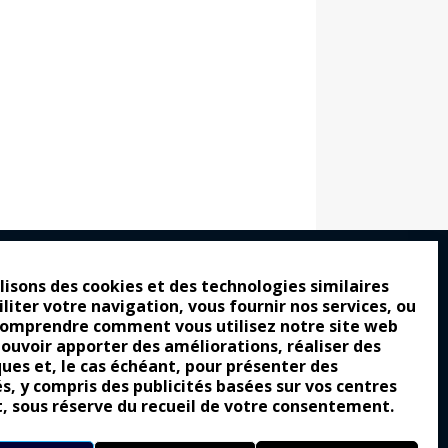
lisons des cookies et des technologies similaires
iliter votre navigation, vous fournir nos services, ou
ro : pour les gens vrais
comprendre comment vous utilisez notre site web
tion a commencé
pouvoir apporter des améliorations, réaliser des
ques et, le cas échéant, pour présenter des
e attraction de la légèreté
és, y compris des publicités basées sur vos centres
llement envoûtante ?
t, sous réserve du recueil de votre consentement.
Yes of Corsa !