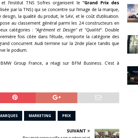
et l’institut TNS Sofres organisent le
“Grand Prix des
alisée par la TNS) qui se concentre sur l’image de la marque,
e design, la qualité du produit, le SAV, et le coût d’utilisation.
impose au classement général parmi les 24 constructeurs en
eux catégories :
“Agrément et Design” et “Qualité
“. Double
première fois citée dans l’étude, remporte la catégorie des
grand concurrent Audi termine sur la 2nde place tandis que
ève le podium.
e BMW Group France, a réagi sur BFM Business. C’est à
 MARQUES
MARKETING
PRIX
SUIVANT
Peugeot renouvelle son partenariat