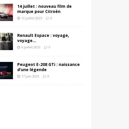
14 juillet : nouveau film de
marque pour Citroën
12 juillet 2025
0
Renault Espace : voyage,
voyage…
6 juillet 2025
0
Peugeot E-208 GTi : naissance
d’une légende
17 juin 2025
0