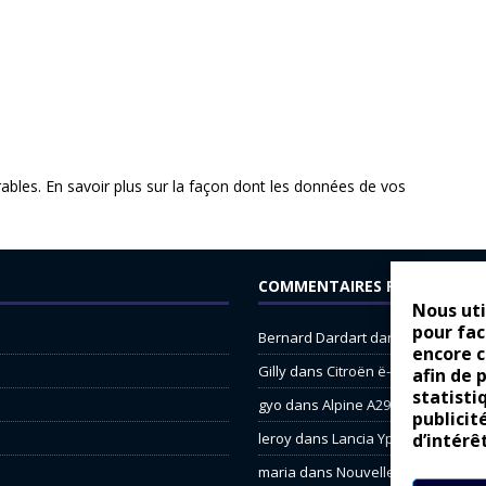
rables.
En savoir plus sur la façon dont les données de vos
COMMENTAIRES RÉCENTS
Nous uti
pour fac
Bernard Dardart
dans
Dacia Sande
encore 
Gilly
dans
Citroën ë-C3 : la révolu
afin de 
statisti
gyo
dans
Alpine A290 : L’irrésistibl
publicit
leroy
dans
Lancia Ypsilon : nature
d’intérê
maria
dans
Nouvelle Opel Corsa : 