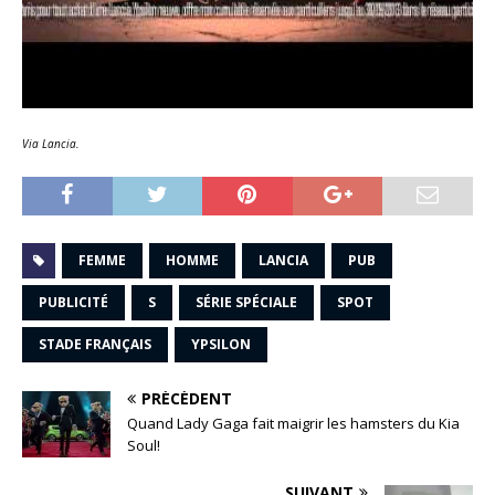
Via Lancia.
FEMME
HOMME
LANCIA
PUB
PUBLICITÉ
S
SÉRIE SPÉCIALE
SPOT
STADE FRANÇAIS
YPSILON
PRÉCÉDENT
Quand Lady Gaga fait maigrir les hamsters du Kia
Soul!
SUIVANT