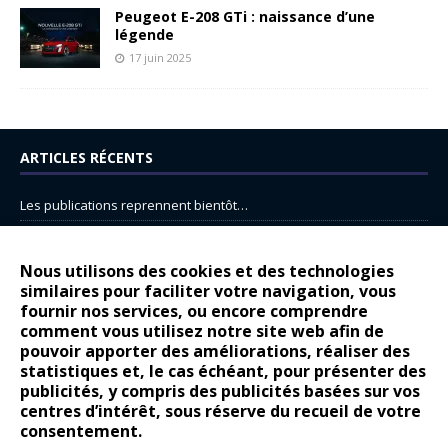
Peugeot E-208 GTi : naissance d’une
légende
17 juin 2025
ARTICLES RÉCENTS
Les publications reprennent bientôt…
DS N°8 : Oui, les français vont parfois trop loin.
14 juillet : nouveau film de marque pour Citroën
Nous utilisons des cookies et des technologies
similaires pour faciliter votre navigation, vous
Renault Espace : voyage, voyage…
fournir nos services, ou encore comprendre
Peugeot E-208 GTi : naissance d’une légende
comment vous utilisez notre site web afin de
pouvoir apporter des améliorations, réaliser des
statistiques et, le cas échéant, pour présenter des
COMMENTAIRES RÉCENTS
publicités, y compris des publicités basées sur vos
centres d’intérêt, sous réserve du recueil de votre
Bernard Dardart
dans
Dacia Sandero : pour les gens vrais
consentement.