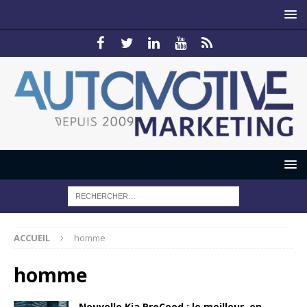
ACCUEIL
homme
homme
Nouvelle Kia ProCeed : le meilleur, en