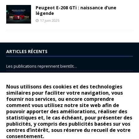
Peugeot E-208 GTi : naissance d’une
légende
17 juin 2025
ARTICLES RÉCENTS
Les publications reprennent bientôt…
DS N°8 : Oui, les français vont parfois trop loin.
14 juillet : nouveau film de marque pour Citroën
Nous utilisons des cookies et des technologies
similaires pour faciliter votre navigation, vous
Renault Espace : voyage, voyage…
fournir nos services, ou encore comprendre
comment vous utilisez notre site web afin de
Peugeot E-208 GTi : naissance d’une légende
pouvoir apporter des améliorations, réaliser des
statistiques et, le cas échéant, pour présenter des
COMMENTAIRES RÉCENTS
publicités, y compris des publicités basées sur vos
centres d’intérêt, sous réserve du recueil de votre
Bernard Dardart
dans
Dacia Sandero : pour les gens vrais
consentement.