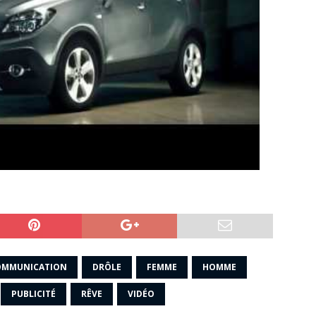
OMMUNICATION
DRÔLE
FEMME
HOMME
PUBLICITÉ
RÊVE
VIDÉO