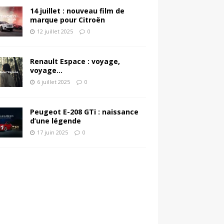
14 juillet : nouveau film de
marque pour Citroën
12 juillet 2025
0
Renault Espace : voyage,
voyage…
6 juillet 2025
0
Peugeot E-208 GTi : naissance
d’une légende
17 juin 2025
0