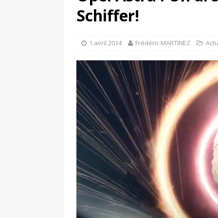
[ 17 juin 2025 ]
Peugeot E-20
Schiffer!
[ 11 avril 2020 ]
#StayHome :
1 avril 2014
Frédéric MARTINEZ
Act