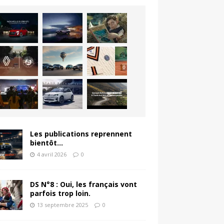
Les publications reprennent
bientôt…
4 avril 2026
0
DS N°8 : Oui, les français vont
parfois trop loin.
13 septembre 2025
0