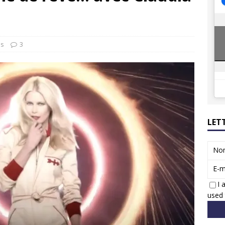
8 GTi : naissance d’une légende
ACTUS
 Honda dévoile un spot publicitaire… confiné!
ACTUS
us
3
LET
No
E-m
I 
used 