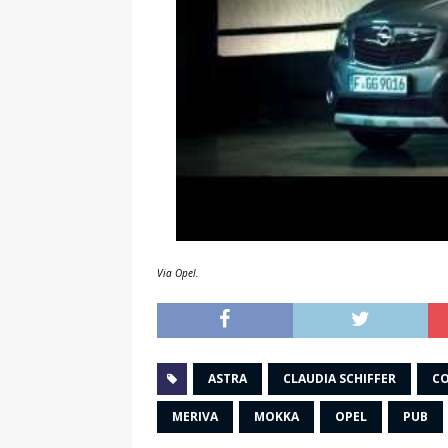
Via Opel.
ASTRA
CLAUDIA SCHIFFER
C
MERIVA
MOKKA
OPEL
PUB