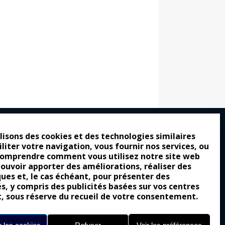
lisons des cookies et des technologies similaires
iliter votre navigation, vous fournir nos services, ou
ro : pour les gens vrais
comprendre comment vous utilisez notre site web
tion a commencé
pouvoir apporter des améliorations, réaliser des
ques et, le cas échéant, pour présenter des
e attraction de la légèreté
és, y compris des publicités basées sur vos centres
llement envoûtante ?
t, sous réserve du recueil de votre consentement.
Yes of Corsa !