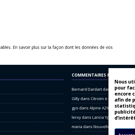
rables.
En savoir plus sur la façon dont les données de vos
COMMENTAIRES RÉCENTS
Nous uti
pour fac
Bernard Dardart
dans
Dacia Sande
encore 
Gilly
dans
Citroën ë-C3 : la révolu
afin de 
statisti
gyo
dans
Alpine A290 : L’irrésistibl
publicit
leroy
dans
Lancia Ypsilon : nature
d’intérê
maria
dans
Nouvelle Opel Corsa : 