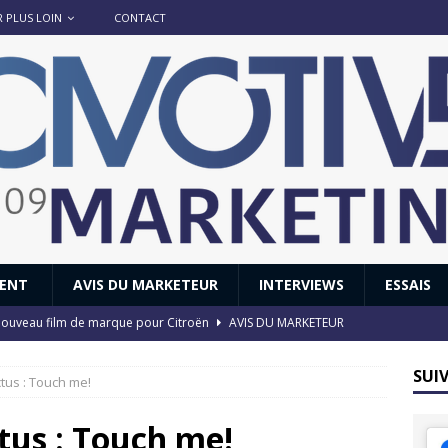
R PLUS LOIN
CONTACT
IENT
AVIS DU MARKETEUR
INTERVIEWS
ESSAIS
 : nouveau film de marque pour Citroën
AVIS DU MARKETEUR
ace : voyage, voyage…
ACTUS
SUI
tus : Touch me!
8 GTi : naissance d’une légende
ACTUS
 Honda dévoile un spot publicitaire… confiné!
ACTUS
tus : Touch me!