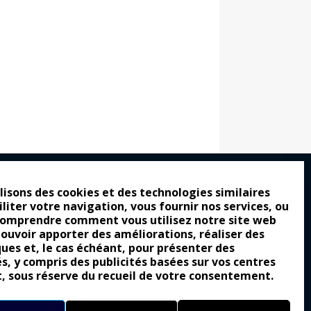
lisons des cookies et des technologies similaires
iliter votre navigation, vous fournir nos services, ou
ro : pour les gens vrais
comprendre comment vous utilisez notre site web
tion a commencé
pouvoir apporter des améliorations, réaliser des
ques et, le cas échéant, pour présenter des
e attraction de la légèreté
és, y compris des publicités basées sur vos centres
llement envoûtante ?
t, sous réserve du recueil de votre consentement.
Yes of Corsa !