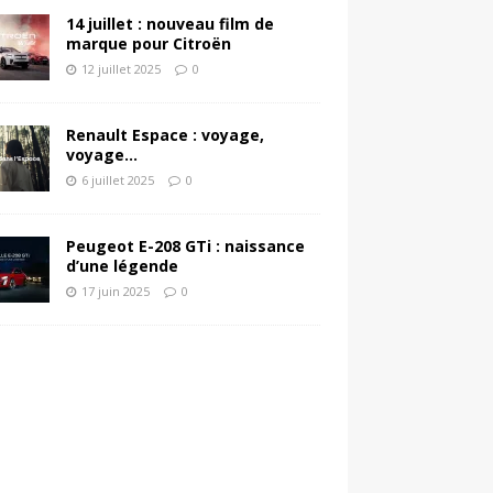
14 juillet : nouveau film de
marque pour Citroën
12 juillet 2025
0
Renault Espace : voyage,
voyage…
6 juillet 2025
0
Peugeot E-208 GTi : naissance
d’une légende
17 juin 2025
0