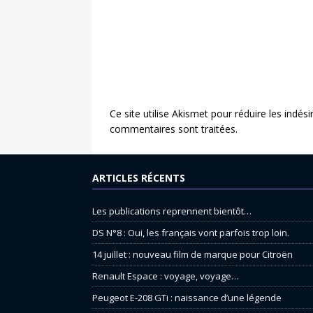
Ce site utilise Akismet pour réduire les indési
commentaires sont traitées
.
ARTICLES RÉCENTS
Les publications reprennent bientôt…
DS N°8 : Oui, les français vont parfois trop loin.
14 juillet : nouveau film de marque pour Citroën
Renault Espace : voyage, voyage…
Peugeot E-208 GTi : naissance d’une légende