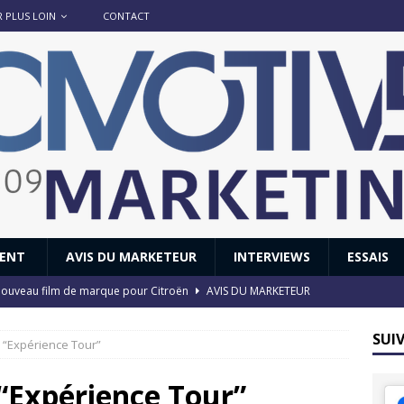
R PLUS LOIN
CONTACT
IENT
AVIS DU MARKETEUR
INTERVIEWS
ESSAIS
 : nouveau film de marque pour Citroën
AVIS DU MARKETEUR
ace : voyage, voyage…
ACTUS
SUI
 “Expérience Tour”
8 GTi : naissance d’une légende
ACTUS
 Honda dévoile un spot publicitaire… confiné!
ACTUS
“Expérience Tour”