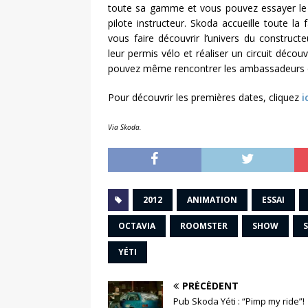
toute sa gamme et vous pouvez essayer le vé
pilote instructeur. Skoda accueille toute l
vous faire découvrir l’univers du constructe
leur permis vélo et réaliser un circuit déco
pouvez même rencontrer les ambassadeurs d
Pour découvrir les premières dates, cliquez
ic
Via Skoda.
2012
ANIMATION
ESSAI
OCTAVIA
ROOMSTER
SHOW
YÉTI
PRÉCÉDENT
Pub Skoda Yéti : “Pimp my ride”!