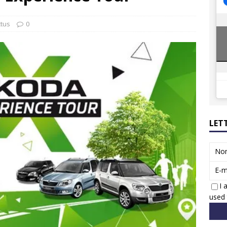
ions reprennent bientôt…
ACTUS
8 : Oui, les français vont parfois trop loin.
ACTUS
ctus
0
LET
No
E-m
I 
used 