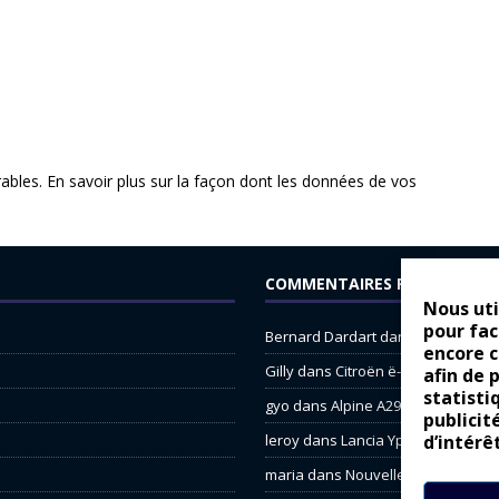
rables.
En savoir plus sur la façon dont les données de vos
COMMENTAIRES RÉCENTS
Nous uti
pour fac
Bernard Dardart
dans
Dacia Sande
encore 
Gilly
dans
Citroën ë-C3 : la révolu
afin de 
statisti
gyo
dans
Alpine A290 : L’irrésistibl
publicit
leroy
dans
Lancia Ypsilon : nature
d’intérê
maria
dans
Nouvelle Opel Corsa : 