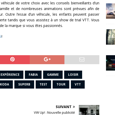
hicule de votre choix avec les conseils bienveillants d’un
a famille et de nombreuses animations sont prévues afin de
ur. Outre l’essai d’un véhicule, les enfants peuvent passer
uverte tandis que vous assistez à un show de trial VTT. Vous
e la marque si vous êtes passionnés.
i
!
EXPÉRIENCE
FABIA
GAMME
LOISIR
SKODA
SUPERB
TEST
TOUR
VTT
SUIVANT
VW Up! : Nouvelle publicité