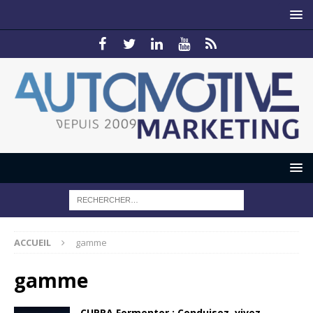
ACCUEIL
gamme
gamme
CUPRA Formentor : Conduisez, vivez,