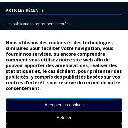
ARTICLES RÉCENTS
Les publications reprennent bientôt…
DS N°8 : Oui, les français vont parfois trop loin.
14 juillet : nouveau film de marque pour Citroën
Nous utilisons des cookies et des technologies
similaires pour faciliter votre navigation, vous
Renault Espace : voyage, voyage…
fournir nos services, ou encore comprendre
Peugeot E-208 GTi : naissance d’une légende
comment vous utilisez notre site web afin de
pouvoir apporter des améliorations, réaliser des
statistiques et, le cas échéant, pour présenter des
COMMENTAIRES RÉCENTS
publicités, y compris des publicités basées sur vos
centres d’intérêt, sous réserve du recueil de votre
Bernard Dardart
dans
Dacia Sandero : pour les gens vrais
consentement.
Gilly
dans
Citroën ë-C3 : la révolution a commencé
gyo
dans
Alpine A290 : L’irrésistible attraction de la légèreté
Accepter les cookies
leroy
dans
Lancia Ypsilon : naturellement envoûtante ?
Refuser
maria
dans
Nouvelle Opel Corsa : Yes of Corsa !