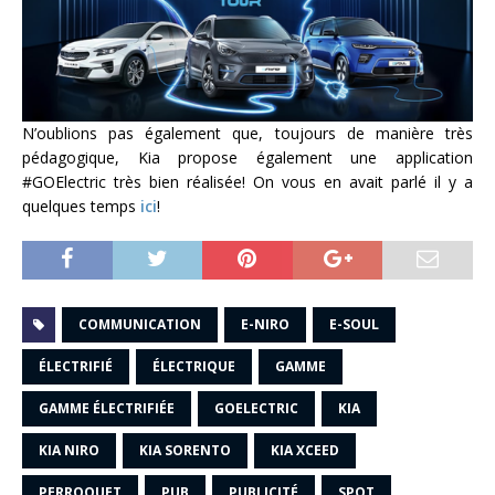
N’oublions pas également que, toujours de manière très
pédagogique, Kia propose également une application
#GOElectric très bien réalisée! On vous en avait parlé il y a
quelques temps
ici
!
COMMUNICATION
E-NIRO
E-SOUL
ÉLECTRIFIÉ
ÉLECTRIQUE
GAMME
GAMME ÉLECTRIFIÉE
GOELECTRIC
KIA
KIA NIRO
KIA SORENTO
KIA XCEED
PERROQUET
PUB
PUBLICITÉ
SPOT