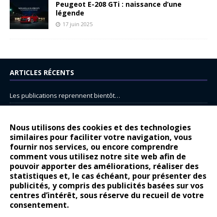
Peugeot E-208 GTi : naissance d’une
légende
17 juin 2025
ARTICLES RÉCENTS
Les publications reprennent bientôt…
DS N°8 : Oui, les français vont parfois trop loin.
14 juillet : nouveau film de marque pour Citroën
Nous utilisons des cookies et des technologies
similaires pour faciliter votre navigation, vous
Renault Espace : voyage, voyage…
fournir nos services, ou encore comprendre
comment vous utilisez notre site web afin de
Peugeot E-208 GTi : naissance d’une légende
pouvoir apporter des améliorations, réaliser des
statistiques et, le cas échéant, pour présenter des
COMMENTAIRES RÉCENTS
publicités, y compris des publicités basées sur vos
centres d’intérêt, sous réserve du recueil de votre
Bernard Dardart
dans
Dacia Sandero : pour les gens vrais
consentement.
Gilly
dans
Citroën ë-C3 : la révolution a commencé