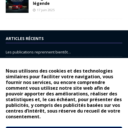
légende
17 juin 2025
ARTICLES RÉCENTS
Les publications reprennent bientôt…
DS N°8 : Oui, les français vont parfois trop loin.
14 juillet : nouveau film de marque pour Citroën
Nous utilisons des cookies et des technologies
similaires pour faciliter votre navigation, vous
Renault Espace : voyage, voyage…
fournir nos services, ou encore comprendre
Peugeot E-208 GTi : naissance d’une légende
comment vous utilisez notre site web afin de
pouvoir apporter des améliorations, réaliser des
statistiques et, le cas échéant, pour présenter des
COMMENTAIRES RÉCENTS
publicités, y compris des publicités basées sur vos
centres d’intérêt, sous réserve du recueil de votre
Bernard Dardart
dans
Dacia Sandero : pour les gens vrais
consentement.
Gilly
dans
Citroën ë-C3 : la révolution a commencé