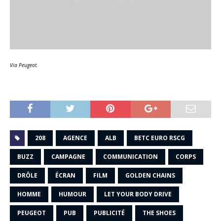
Via Peugeot.
208
AGENCE
ALB
BETC EURO RSCG
BUZZ
CAMPAGNE
COMMUNICATION
CORPS
DRÔLE
ÉCRAN
FILM
GOLDEN CHAINS
HOMME
HUMOUR
LET YOUR BODY DRIVE
PEUGEOT
PUB
PUBLICITÉ
THE SHOES