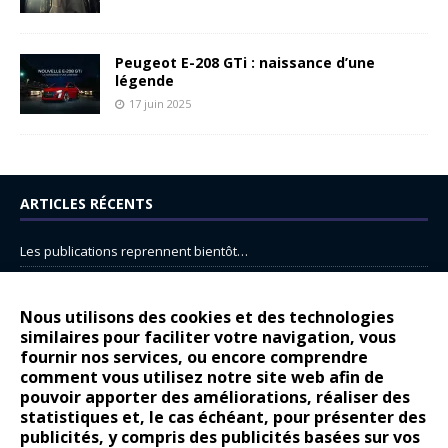
Peugeot E-208 GTi : naissance d’une
légende
17 juin 2025
ARTICLES RÉCENTS
Les publications reprennent bientôt…
DS N°8 : Oui, les français vont parfois trop loin.
14 juillet : nouveau film de marque pour Citroën
Nous utilisons des cookies et des technologies
similaires pour faciliter votre navigation, vous
Renault Espace : voyage, voyage…
fournir nos services, ou encore comprendre
Peugeot E-208 GTi : naissance d’une légende
comment vous utilisez notre site web afin de
pouvoir apporter des améliorations, réaliser des
statistiques et, le cas échéant, pour présenter des
COMMENTAIRES RÉCENTS
publicités, y compris des publicités basées sur vos