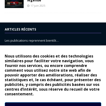
légende
17 juin 2025
ARTICLES RÉCENTS
Les publications reprennent bientôt…
DS N°8 : Oui, les français vont parfois trop loin.
14 juillet : nouveau film de marque pour Citroën
Nous utilisons des cookies et des technologies
similaires pour faciliter votre navigation, vous
Renault Espace : voyage, voyage…
fournir nos services, ou encore comprendre
Peugeot E-208 GTi : naissance d’une légende
comment vous utilisez notre site web afin de
pouvoir apporter des améliorations, réaliser des
statistiques et, le cas échéant, pour présenter des
COMMENTAIRES RÉCENTS
publicités, y compris des publicités basées sur vos
centres d’intérêt, sous réserve du recueil de votre
Bernard Dardart
dans
Dacia Sandero : pour les gens vrais
consentement.
Gilly
dans
Citroën ë-C3 : la révolution a commencé