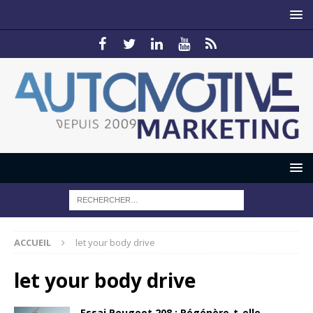
ACCUEIL
let your body drive
let your body drive
Essai Peugeot 208 : Régénère-t-elle