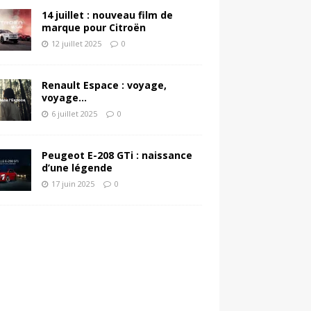
14 juillet : nouveau film de
marque pour Citroën
12 juillet 2025
0
Renault Espace : voyage,
voyage…
6 juillet 2025
0
Peugeot E-208 GTi : naissance
d’une légende
17 juin 2025
0