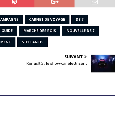
CAMPAGNE
CARNET DE VOYAGE
DS 7
GUIDE
MARCHE DES ROIS
NOUVELLE DS 7
EMENT
STELLANTIS
SUIVANT
Renault 5 : le show-car électrisant