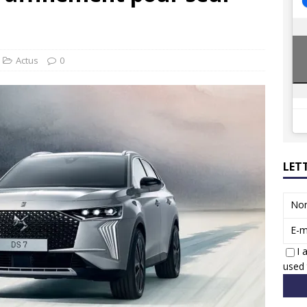
8 GTi : naissance d’une légende
ACTUS
 Honda dévoile un spot publicitaire… confiné!
ACTUS
Actus
0
LET
No
E-m
I 
used 