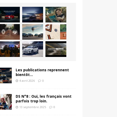
Les publications reprennent
bientôt…
4 avril 2026
0
DS N°8 : Oui, les français vont
parfois trop loin.
13 septembre 2025
0