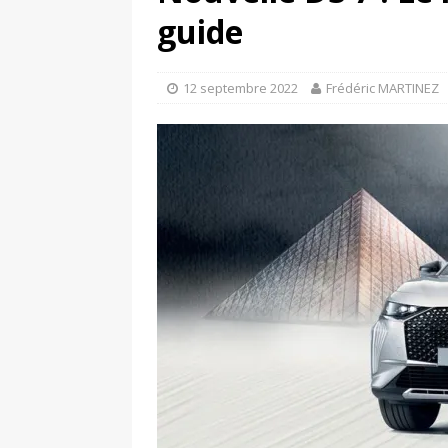
[ 17 juin 2025 ]
Peugeot E-20
guide
[ 11 avril 2020 ]
#StayHome :
12 septembre 2022
Frédéric MARTINEZ