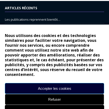
ARTICLES RÉCENTS
Les publications reprennent bientôt…
DS N°8 : Oui, les français vont parfois trop loin.
14 juillet : nouveau film de marque pour Citroën
Nous utilisons des cookies et des technologies
similaires pour faciliter votre navigation, vous
Renault Espace : voyage, voyage…
fournir nos services, ou encore comprendre
Peugeot E-208 GTi : naissance d’une légende
comment vous utilisez notre site web afin de
pouvoir apporter des améliorations, réaliser des
statistiques et, le cas échéant, pour présenter des
COMMENTAIRES RÉCENTS
publicités, y compris des publicités basées sur vos
centres d’intérêt, sous réserve du recueil de votre
Bernard Dardart
dans
Dacia Sandero : pour les gens vrais
consentement.
Gilly
dans
Citroën ë-C3 : la révolution a commencé
gyo
dans
Alpine A290 : L’irrésistible attraction de la légèreté
Accepter les cookies
leroy
dans
Lancia Ypsilon : naturellement envoûtante ?
Refuser
maria
dans
Nouvelle Opel Corsa : Yes of Corsa !