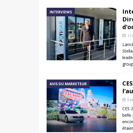
[ 17 juin 2025 ]
Peugeot E-20
Int
INTERVIEWS
[ 11 avril 2020 ]
#StayHome :
Dir
d’o
12 
Lancé
Stell
leade
group
CES
AVIS DU MARKETEUR
l’a
9 j
CES 2
belle
encor
étaie