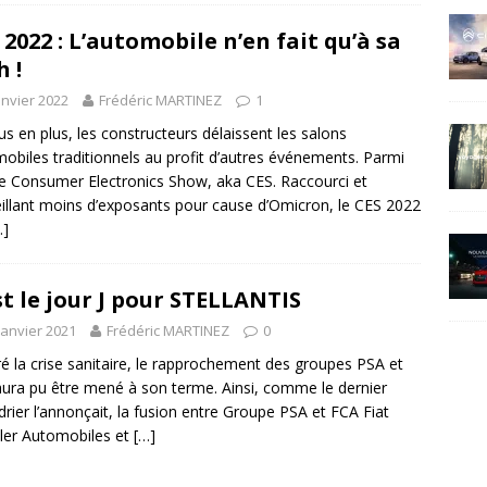
 2022 : L’automobile n’en fait qu’à sa
h !
anvier 2022
Frédéric MARTINEZ
1
us en plus, les constructeurs délaissent les salons
obiles traditionnels au profit d’autres événements. Parmi
le Consumer Electronics Show, aka CES. Raccourci et
illant moins d’exposants pour cause d’Omicron, le CES 2022
…]
st le jour J pour STELLANTIS
janvier 2021
Frédéric MARTINEZ
0
é la crise sanitaire, le rapprochement des groupes PSA et
ura pu être mené à son terme. Ainsi, comme le dernier
drier l’annonçait, la fusion entre Groupe PSA et FCA Fiat
ler Automobiles et
[…]