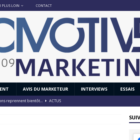
R PLUS LOIN
CONTACT
IENT
AVIS DU MARKETEUR
INTERVIEWS
ESSAIS
ions reprennent bientôt…
ACTUS
8 : Oui, les français vont parfois trop loin.
ACTUS
SUI
 : nouveau film de marque pour Citroën
AVIS DU MARKETEUR
ace : voyage, voyage…
ACTUS