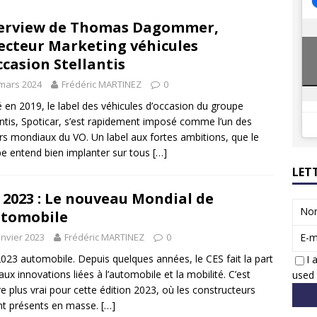
8 GTi : naissance d’une légende
ACTUS
erview de Thomas Dagommer,
 Honda dévoile un spot publicitaire… confiné!
ACTUS
ecteur Marketing véhicules
ccasion Stellantis
mars 2024
Frédéric MARTINEZ
0
 en 2019, le label des véhicules d’occasion du groupe
antis, Spoticar, s’est rapidement imposé comme l’un des
rs mondiaux du VO. Un label aux fortes ambitions, que le
e entend bien implanter sur tous
[…]
LET
 2023 : Le nouveau Mondial de
No
utomobile
anvier 2023
Frédéric MARTINEZ
0
E-m
023 automobile. Depuis quelques années, le CES fait la part
I 
 aux innovations liées à l’automobile et la mobilité. C’est
used 
e plus vrai pour cette édition 2023, où les constructeurs
nt présents en masse.
[…]