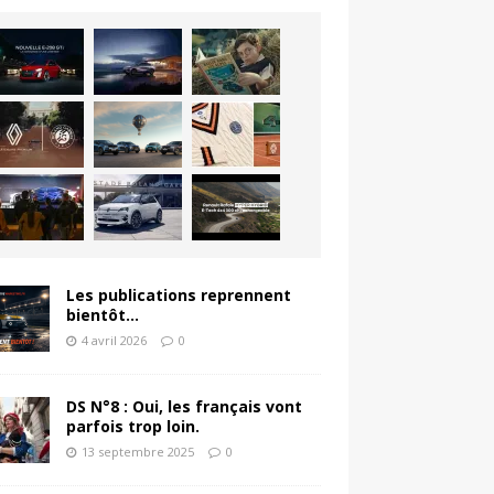
Les publications reprennent
bientôt…
4 avril 2026
0
DS N°8 : Oui, les français vont
parfois trop loin.
13 septembre 2025
0