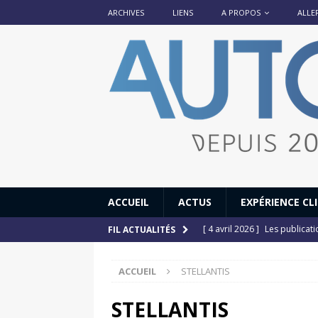
ARCHIVES
LIENS
A PROPOS
ALLE
ACCUEIL
ACTUS
EXPÉRIENCE CL
[ 4 avril 2026 ]
Les publicat
FIL ACTUALITÉS
[ 13 septembre 2025 ]
DS N°
ACCUEIL
STELLANTIS
[ 12 juillet 2025 ]
14 juillet
[ 6 juillet 2025 ]
Renault Esp
STELLANTIS