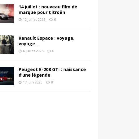
14 juillet : nouveau film de
marque pour Citroën
12 juillet 2025
0
Renault Espace : voyage,
voyage…
6 juillet 2025
0
Peugeot E-208 GTi : naissance
d’une légende
17 juin 2025
0