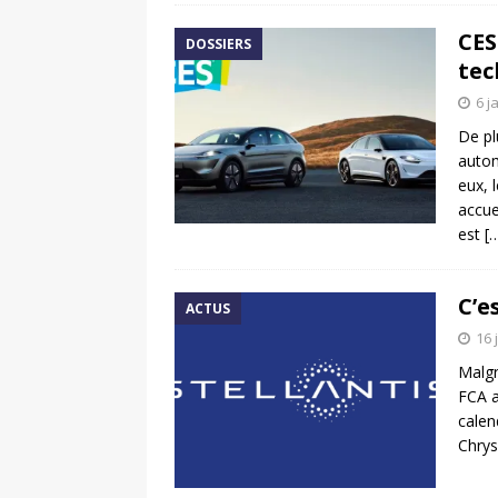
CES
DOSSIERS
tec
6 j
De pl
autom
eux, 
accue
est
[
C’e
ACTUS
16 
Malgr
FCA a
calen
Chrys