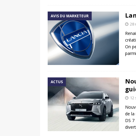
Lan
AVIS DU MARKETEUR
28
Renai
créat
On pe
parmi
Nou
ACTUS
gui
12
Nouve
de la
DS 7 
diver