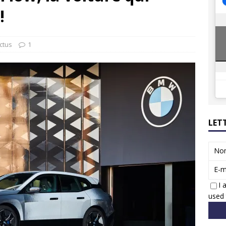
ions reprennent bientôt…
ACTUS
!
8 : Oui, les français vont parfois trop loin.
ACTUS
ctus
1
LET
No
E-m
I 
used 