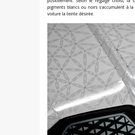
positivement. Selon le réglage choisi, la
pigments blancs ou noirs s’accumulent à la 
voiture la teinte désirée.