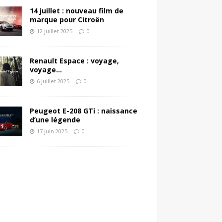
14 juillet : nouveau film de
marque pour Citroën
12 juillet 2025
0
Renault Espace : voyage,
voyage…
6 juillet 2025
0
Peugeot E-208 GTi : naissance
d’une légende
17 juin 2025
0