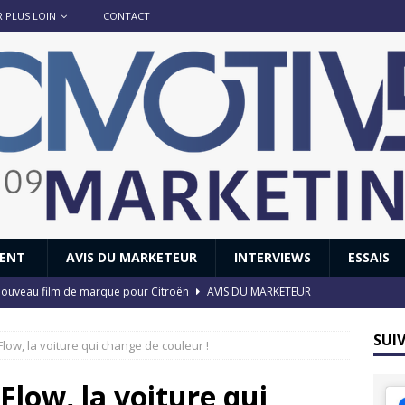
R PLUS LOIN
CONTACT
IENT
AVIS DU MARKETEUR
INTERVIEWS
ESSAIS
 : nouveau film de marque pour Citroën
AVIS DU MARKETEUR
ace : voyage, voyage…
ACTUS
SUI
low, la voiture qui change de couleur !
8 GTi : naissance d’une légende
ACTUS
 Honda dévoile un spot publicitaire… confiné!
ACTUS
Flow, la voiture qui