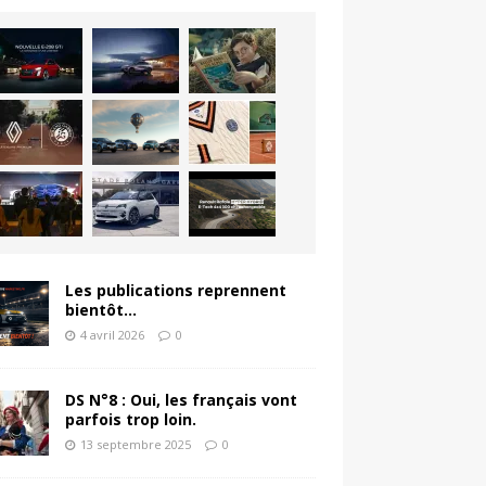
Les publications reprennent
bientôt…
4 avril 2026
0
DS N°8 : Oui, les français vont
parfois trop loin.
13 septembre 2025
0