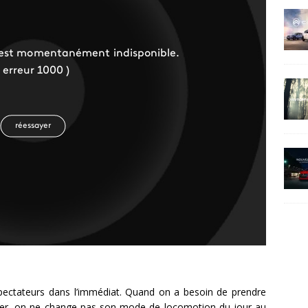
éspectateurs dans l’immédiat. Quand on a besoin de prendre
iller, on ne change pas son mode de locomotion du jour au