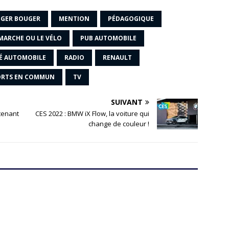
GER BOUGER
MENTION
PÉDAGOGIQUE
 MARCHE OU LE VÉLO
PUB AUTOMOBILE
TÉ AUTOMOBILE
RADIO
RENAULT
ORTS EN COMMUN
TV
SUIVANT
ntenant
CES 2022 : BMW iX Flow, la voiture qui
change de couleur !