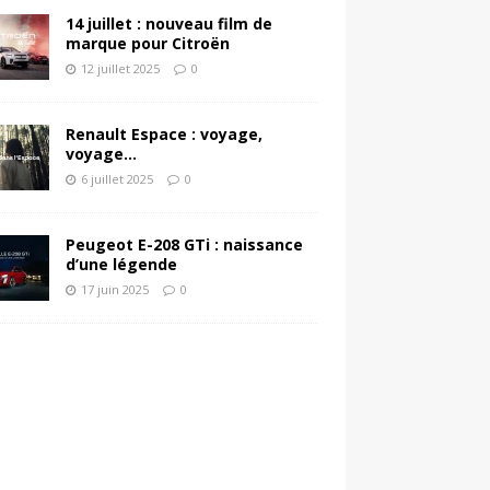
14 juillet : nouveau film de
marque pour Citroën
12 juillet 2025
0
Renault Espace : voyage,
voyage…
6 juillet 2025
0
Peugeot E-208 GTi : naissance
d’une légende
17 juin 2025
0