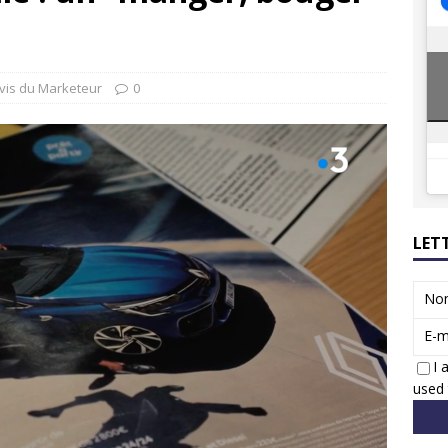
8 GTi : naissance d’une légende
ACTUS
 Honda dévoile un spot publicitaire… confiné!
ACTUS
vis du Marketeur
0
LET
No
E-m
I 
used 