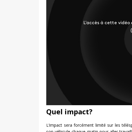
Quel impact?
L’impact sera forcément limité sur les tél
son véhicule chaque matin pour aller trava