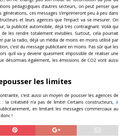
tions pédagogiques d’autres secteurs, on peut penser que
s générations, ces messages s’imprimeront peu à peu dans
structeurs et leurs agences que l’impact va se mesurer. On
r, la publicité automobile, déjà très contraignant. Voilà qui
de les rendre totalement invisibles. Surtout, cela pourrait
 par la radio, déjà un média de moins en moins utilisé par
tion, c’est du message publicitaire en moins. Pas sûr que les
lors qu’il va y devenir quasiment impossible de réaliser une
 que désormais également, les émissions de CO2 vont aussi
epousser les limites
contrainte, c’est aussi un moyen de pousser les agences de
: la créativité n’a pas de limite! Certains constructeurs,
à
publicitairement, en limitant les messages commerciaux au
e donc !