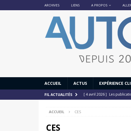
ARCHIVES
LIENS
A PROPOS
ALLE
ACCUEIL
ACTUS
EXPÉRIENCE CL
[ 4 avril 2026 ]
Les publicat
FIL ACTUALITÉS
[ 13 septembre 2025 ]
DS N°
ACCUEIL
CES
[ 12 juillet 2025 ]
14 juillet
[ 6 juillet 2025 ]
Renault Esp
CES