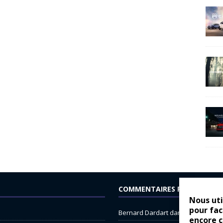
COMMENTAIRES RÉCENTS
Nous uti
pour fac
Bernard Dardart
dans
Dacia Sande
encore 