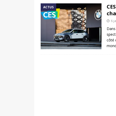
CES
ACTUS
cha
6 j
Dans 
spect
côté 
mondi