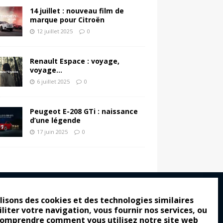
14 juillet : nouveau film de
marque pour Citroën
12 juillet 2025
0
Renault Espace : voyage,
voyage…
6 juillet 2025
0
Peugeot E-208 GTi : naissance
d’une légende
17 juin 2025
0
lisons des cookies et des technologies similaires
iliter votre navigation, vous fournir nos services, ou
ro : pour les gens vrais
comprendre comment vous utilisez notre site web