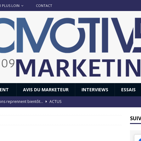
R PLUS LOIN
CONTACT
IENT
AVIS DU MARKETEUR
INTERVIEWS
ESSAIS
ions reprennent bientôt…
ACTUS
8 : Oui, les français vont parfois trop loin.
ACTUS
SUI
 : nouveau film de marque pour Citroën
AVIS DU MARKETEUR
ace : voyage, voyage…
ACTUS