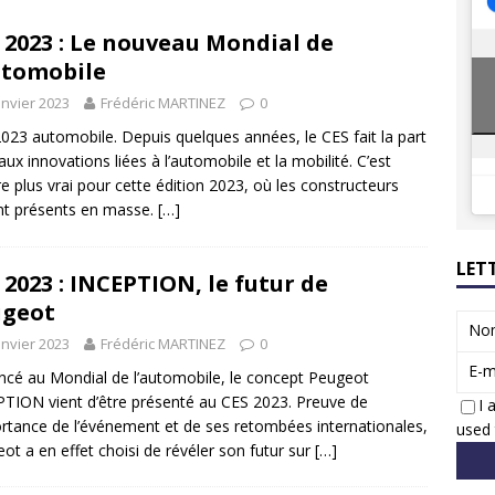
8 GTi : naissance d’une légende
ACTUS
 2023 : Le nouveau Mondial de
 Honda dévoile un spot publicitaire… confiné!
ACTUS
utomobile
anvier 2023
Frédéric MARTINEZ
0
023 automobile. Depuis quelques années, le CES fait la part
 aux innovations liées à l’automobile et la mobilité. C’est
e plus vrai pour cette édition 2023, où les constructeurs
nt présents en masse.
[…]
LET
 2023 : INCEPTION, le futur de
ugeot
No
anvier 2023
Frédéric MARTINEZ
0
E-m
cé au Mondial de l’automobile, le concept Peugeot
TION vient d’être présenté au CES 2023. Preuve de
I 
ortance de l’événement et de ses retombées internationales,
used 
ot a en effet choisi de révéler son futur sur
[…]