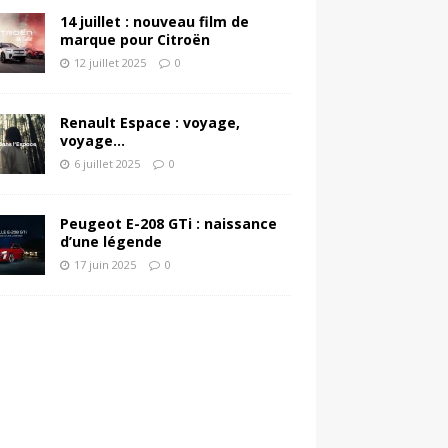
14 juillet : nouveau film de
marque pour Citroën
12 juillet 2025
0
Renault Espace : voyage,
voyage…
6 juillet 2025
0
Peugeot E-208 GTi : naissance
d’une légende
17 juin 2025
0