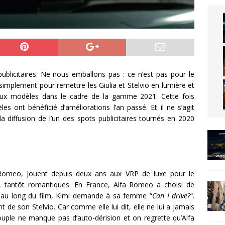
ublicitaires. Ne nous emballons pas : ce n’est pas pour le
implement pour remettre les Giulia et Stelvio en lumière et
eux modèles dans le cadre de la gamme 2021. Cette fois
s ont bénéficié d’améliorations l’an passé. Et il ne s’agit
a diffusion de l’un des spots publicitaires tournés en 2020
fa Romeo, jouent depuis deux ans aux VRP de luxe pour le
s, tantôt romantiques. En France, Alfa Romeo a choisi de
ut au long du film, Kimi demande à sa femme “
Can I drive?
“.
nt de son Stelvio. Car comme elle lui dit, elle ne lui a jamais
ouple ne manque pas d’auto-dérision et on regrette qu’Alfa