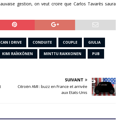
auvaise gestion, on veut croire que Carlos Tavarès saura
CAN I DRIVE
CONDUITE
COUPLE
GIULIA
KIMI RAÏKKÖNEN
MINTTU RAIKKONEN
PUB
SUIVANT
t
Citroën AMI : buzz en France et arrivée
aux Etats-Unis