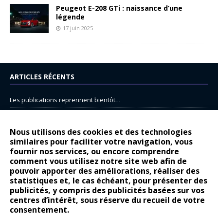
Peugeot E-208 GTi : naissance d’une
légende
17 juin 2025
ARTICLES RÉCENTS
Les publications reprennent bientôt…
DS N°8 : Oui, les français vont parfois trop loin.
14 juillet : nouveau film de marque pour Citroën
Nous utilisons des cookies et des technologies
similaires pour faciliter votre navigation, vous
Renault Espace : voyage, voyage…
fournir nos services, ou encore comprendre
comment vous utilisez notre site web afin de
Peugeot E-208 GTi : naissance d’une légende
pouvoir apporter des améliorations, réaliser des
statistiques et, le cas échéant, pour présenter des
COMMENTAIRES RÉCENTS
publicités, y compris des publicités basées sur vos
centres d’intérêt, sous réserve du recueil de votre
Bernard Dardart
dans
Dacia Sandero : pour les gens vrais
consentement.