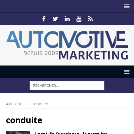
ACCUEIL
conduite
conduite
Near Life Experience : la première