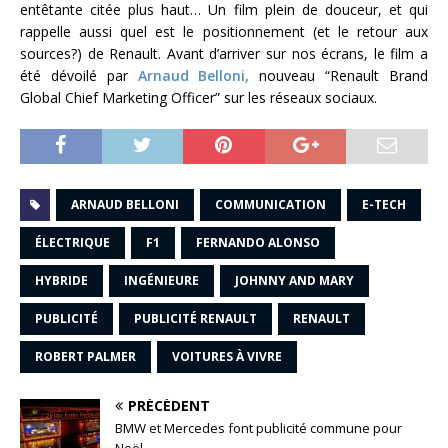
entêtante citée plus haut… Un film plein de douceur, et qui
rappelle aussi quel est le positionnement (et le retour aux
sources?) de Renault. Avant d’arriver sur nos écrans, le film a
été dévoilé par
Arnaud Belloni,
nouveau “Renault Brand
Global Chief Marketing Officer” sur les réseaux sociaux.
ARNAUD BELLONI
COMMUNICATION
E-TECH
ÉLECTRIQUE
F1
FERNANDO ALONSO
HYBRIDE
INGÉNIEURE
JOHNNY AND MARY
PUBLICITÉ
PUBLICITÉ RENAULT
RENAULT
ROBERT PALMER
VOITURES À VIVRE
PRÉCÉDENT
BMW et Mercedes font publicité commune pour
Noël