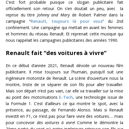
C’est fort probable puisque ce slogan publicitaire fait
officiellement son retour. On s’en doutait un peu, avec la
reprise du titre
Johnny and Mary
de Robert Palmer dans la
campagne “
Renault, toujours là pour vous
” du 2nd
confinement. Une campagne qui mettait en avant les femmes
et hommes du réseau Renault. Et reprenait cette musique qui
nous rappelait les campagnes publicitaires des années 1990.
Renault fait “des voitures à vivre”
En ce début d’année 2021, Renault dévoile un nouveau film
publicitaire. Il mise toujours sur l’humain, puisqu’il suit une
ingénieure motoriste de Renault. La scène d’ouverture nous la
montre, triste de se séparer de son fils pour aller travailler.
Mais son départ n’est pas vain, car elle va travailler sur la mise
au point des motorisations
E-Tech
, une technologie issue de
la Formule 1. C’est d’ailleurs ce qui montre le spot, avec la
présence, au passage, de Fernando Alonso. Mais si Renault
investit en F1, ce n’est pas pour faire vivre des voitures…. mais
pour concevoir
des voitures à vivre
! Comme le démontre la
2ème partie du spot où notre ingénieure retrouve son fils sur