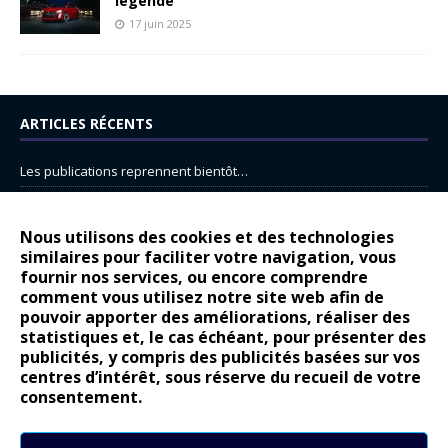
légende
17 juin 2025
ARTICLES RÉCENTS
Les publications reprennent bientôt…
DS N°8 : Oui, les français vont parfois trop loin.
14 juillet : nouveau film de marque pour Citroën
Nous utilisons des cookies et des technologies
similaires pour faciliter votre navigation, vous
Renault Espace : voyage, voyage…
fournir nos services, ou encore comprendre
Peugeot E-208 GTi : naissance d’une légende
comment vous utilisez notre site web afin de
pouvoir apporter des améliorations, réaliser des
statistiques et, le cas échéant, pour présenter des
COMMENTAIRES RÉCENTS
publicités, y compris des publicités basées sur vos
centres d’intérêt, sous réserve du recueil de votre
Bernard Dardart
dans
Dacia Sandero : pour les gens vrais
consentement.
Gilly
dans
Citroën ë-C3 : la révolution a commencé