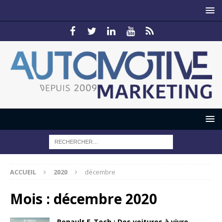
ACCUEIL
2020
décembre
Mois :
décembre 2020
Renault E-Tech : Des voitures à vivre