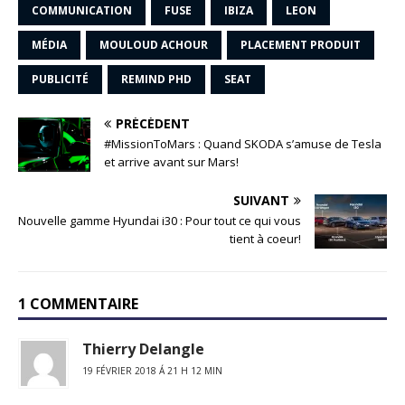
COMMUNICATION
FUSE
IBIZA
LEON
MÉDIA
MOULOUD ACHOUR
PLACEMENT PRODUIT
PUBLICITÉ
REMIND PHD
SEAT
PRÉCÉDENT
#MissionToMars : Quand SKODA s’amuse de Tesla
et arrive avant sur Mars!
SUIVANT
Nouvelle gamme Hyundai i30 : Pour tout ce qui vous
tient à coeur!
1 COMMENTAIRE
Thierry Delangle
19 FÉVRIER 2018 Á 21 H 12 MIN