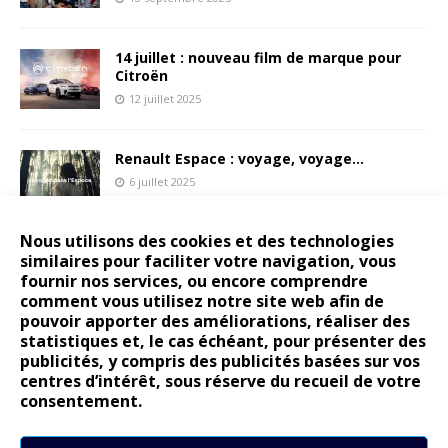
14 juillet : nouveau film de marque pour
Citroën
12 juillet 2025
Renault Espace : voyage, voyage…
6 juillet 2025
Nous utilisons des cookies et des technologies
similaires pour faciliter votre navigation, vous
Peugeot E-208 GTi : naissance d’une
légende
fournir nos services, ou encore comprendre
comment vous utilisez notre site web afin de
17 juin 2025
pouvoir apporter des améliorations, réaliser des
statistiques et, le cas échéant, pour présenter des
publicités, y compris des publicités basées sur vos
centres d’intérêt, sous réserve du recueil de votre
consentement.
ARTICLES RÉCENTS